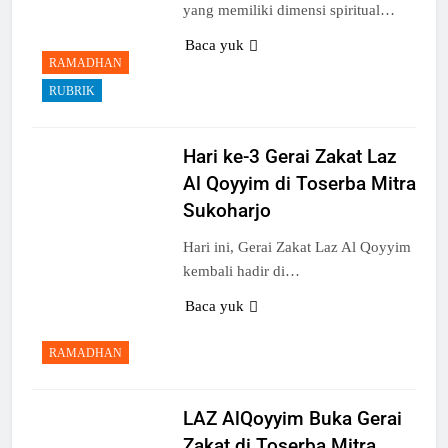
yang memiliki dimensi spiritual…
Baca yuk
RAMADHAN
RUBRIK
Hari ke-3 Gerai Zakat Laz
Al Qoyyim di Toserba Mitra
Sukoharjo
3
Terima Kasih Guru Ngaji untuk
Hari ini, Gerai Zakat Laz Al Qoyyim
Donatur Ramadan Gemar
kembali hadir di…
Berbagi
LAPORAN
RAMADHAN
Baca yuk
4
RAMADHAN
Donasi Al-Qur’an, Alat Ibadah
Siap Basuh Luka Penyintas Aceh
LAZ AlQoyyim Buka Gerai
AKSI SIGAP BENCANA
LAPORAN
Zakat di Toserba Mitra