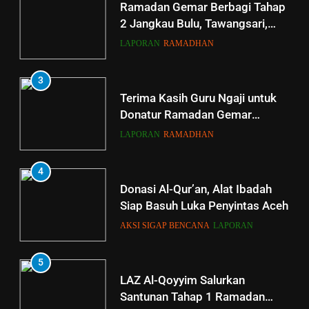
Ramadan Gemar Berbagi Tahap
2 Jangkau Bulu, Tawangsari,
Baki, Kartosuro
LAPORAN
RAMADHAN
3
Terima Kasih Guru Ngaji untuk
Donatur Ramadan Gemar
Berbagi
LAPORAN
RAMADHAN
4
Donasi Al-Qur’an, Alat Ibadah
Siap Basuh Luka Penyintas Aceh
AKSI SIGAP BENCANA
LAPORAN
5
5
LAZ Al-Qoyyim Salurkan
Tahsin Griya Tahfidz Al-Qoyyim:
Santunan Tahap 1 Ramadan
Semangat Bapak-Bapak