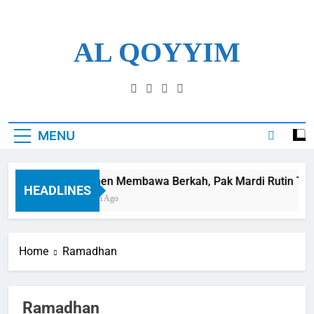
Skip
to
content
AL QOYYIM
Yayasan Al Qoyyim Sukoharjo
MENU
Panen Membawa Berkah, Pak Mardi Rutin Tunai
HEADLINES
7 Hari Ago
Home
Ramadhan
Ramadhan