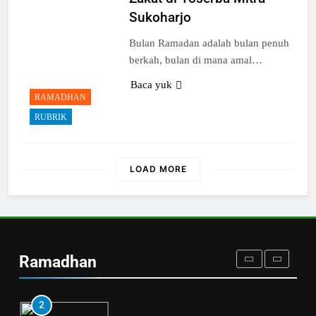
Sukoharjo
5
LAZ Al-Qoyyim Salurkan
Bulan Ramadan adalah bulan penuh
Santunan Tahap 1 Ramadan
berkah, bulan di mana amal…
Gemar Berbagi
LAPORAN
RAMADHAN
Baca yuk
RAMADHAN
RUBRIK
6
Berkah dengan bayar fidyah
RAMADHAN
LOAD MORE
1
Penyaluran Apresiasi Marbot
dan Guru Ngaji LAZ Al Qoyyim
Ramadhan
Tahap 4 di Nguter
LAPORAN
RAMADHAN
2