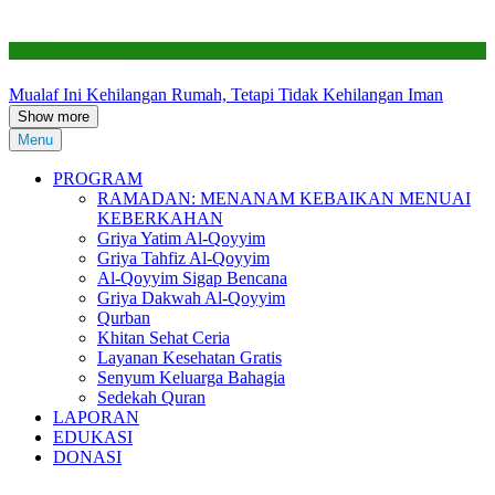
Renovasi RTLH
Mualaf Ini Kehilangan Rumah, Tetapi Tidak Kehilangan Iman
Show more
Menu
PROGRAM
RAMADAN: MENANAM KEBAIKAN MENUAI
KEBERKAHAN
Griya Yatim Al-Qoyyim
Griya Tahfiz Al-Qoyyim
Al-Qoyyim Sigap Bencana
Griya Dakwah Al-Qoyyim
Qurban
Khitan Sehat Ceria
Layanan Kesehatan Gratis
Senyum Keluarga Bahagia
Sedekah Quran
LAPORAN
EDUKASI
DONASI