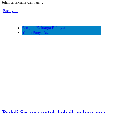
telah terlaksana dengan…
Baca yuk
Senyum Keluarga Bahagia
Yatim Punya Asa
Peduli Sesama untuk kebaikan bersama