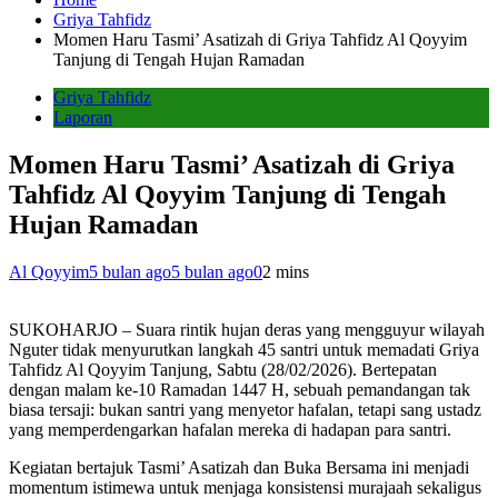
Griya Tahfidz
Momen Haru Tasmi’ Asatizah di Griya Tahfidz Al Qoyyim
Tanjung di Tengah Hujan Ramadan
Griya Tahfidz
Laporan
Momen Haru Tasmi’ Asatizah di Griya
Tahfidz Al Qoyyim Tanjung di Tengah
Hujan Ramadan
Al Qoyyim
5 bulan ago
5 bulan ago
0
2 mins
SUKOHARJO – Suara rintik hujan deras yang mengguyur wilayah
Nguter tidak menyurutkan langkah 45 santri untuk memadati Griya
Tahfidz Al Qoyyim Tanjung, Sabtu (28/02/2026). Bertepatan
dengan malam ke-10 Ramadan 1447 H, sebuah pemandangan tak
biasa tersaji: bukan santri yang menyetor hafalan, tetapi sang ustadz
yang memperdengarkan hafalan mereka di hadapan para santri.
Kegiatan bertajuk Tasmi’ Asatizah dan Buka Bersama ini menjadi
momentum istimewa untuk menjaga konsistensi murajaah sekaligus