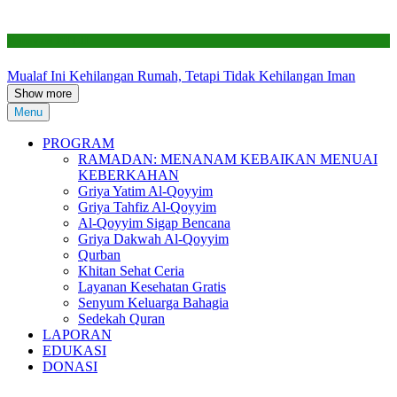
Renovasi RTLH
Mualaf Ini Kehilangan Rumah, Tetapi Tidak Kehilangan Iman
Show more
Menu
PROGRAM
RAMADAN: MENANAM KEBAIKAN MENUAI
KEBERKAHAN
Griya Yatim Al-Qoyyim
Griya Tahfiz Al-Qoyyim
Al-Qoyyim Sigap Bencana
Griya Dakwah Al-Qoyyim
Qurban
Khitan Sehat Ceria
Layanan Kesehatan Gratis
Senyum Keluarga Bahagia
Sedekah Quran
LAPORAN
EDUKASI
DONASI