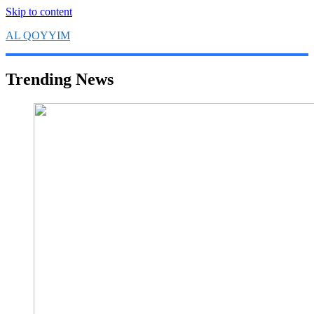
Skip to content
AL QOYYIM
Yayasan Al Qoyyim Sukoharjo
Trending News