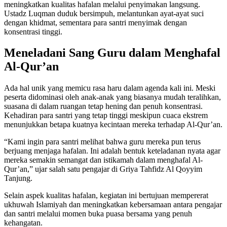
meningkatkan kualitas hafalan melalui penyimakan langsung.
Ustadz Luqman duduk bersimpuh, melantunkan ayat-ayat suci
dengan khidmat, sementara para santri menyimak dengan
konsentrasi tinggi.
Meneladani Sang Guru dalam Menghafal
Al-Qur’an
Ada hal unik yang memicu rasa haru dalam agenda kali ini. Meski
peserta didominasi oleh anak-anak yang biasanya mudah teralihkan,
suasana di dalam ruangan tetap hening dan penuh konsentrasi.
Kehadiran para santri yang tetap tinggi meskipun cuaca ekstrem
menunjukkan betapa kuatnya kecintaan mereka terhadap Al-Qur’an.
“Kami ingin para santri melihat bahwa guru mereka pun terus
berjuang menjaga hafalan. Ini adalah bentuk keteladanan nyata agar
mereka semakin semangat dan istikamah dalam menghafal Al-
Qur’an,” ujar salah satu pengajar di Griya Tahfidz Al Qoyyim
Tanjung.
Selain aspek kualitas hafalan, kegiatan ini bertujuan mempererat
ukhuwah Islamiyah dan meningkatkan kebersamaan antara pengajar
dan santri melalui momen buka puasa bersama yang penuh
kehangatan.