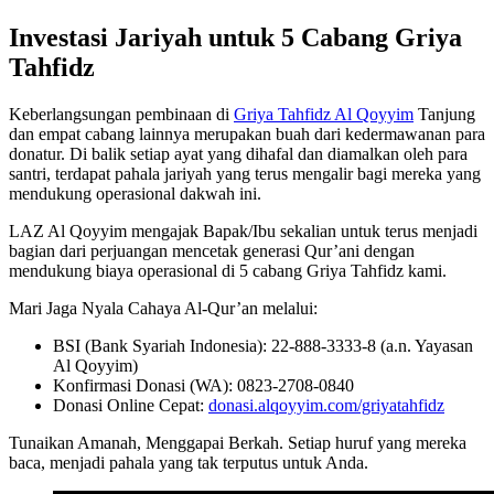
Investasi Jariyah untuk 5 Cabang Griya
Tahfidz
Keberlangsungan pembinaan di
Griya Tahfidz Al Qoyyim
Tanjung
dan empat cabang lainnya merupakan buah dari kedermawanan para
donatur. Di balik setiap ayat yang dihafal dan diamalkan oleh para
santri, terdapat pahala jariyah yang terus mengalir bagi mereka yang
mendukung operasional dakwah ini.
LAZ Al Qoyyim mengajak Bapak/Ibu sekalian untuk terus menjadi
bagian dari perjuangan mencetak generasi Qur’ani dengan
mendukung biaya operasional di 5 cabang Griya Tahfidz kami.
Mari Jaga Nyala Cahaya Al-Qur’an melalui:
BSI (Bank Syariah Indonesia): 22-888-3333-8 (a.n. Yayasan
Al Qoyyim)
Konfirmasi Donasi (WA): 0823-2708-0840
Donasi Online Cepat:
donasi.alqoyyim.com/griyatahfidz
Tunaikan Amanah, Menggapai Berkah. Setiap huruf yang mereka
baca, menjadi pahala yang tak terputus untuk Anda.