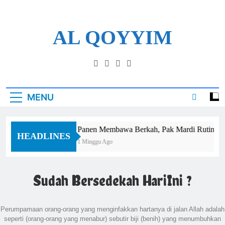
Skip
to
content
AL QOYYIM
Yayasan Al Qoyyim Sukoharjo
MENU
Panen Membawa Berkah, Pak Mardi Rutin Tunaika
HEADLINES
1 Minggu Ago
Sudah Bersedekah HariIni ?
Perumpamaan orang-orang yang menginfakkan hartanya di jalan Allah adalah
seperti (orang-orang yang menabur) sebutir biji (benih) yang menumbuhkan