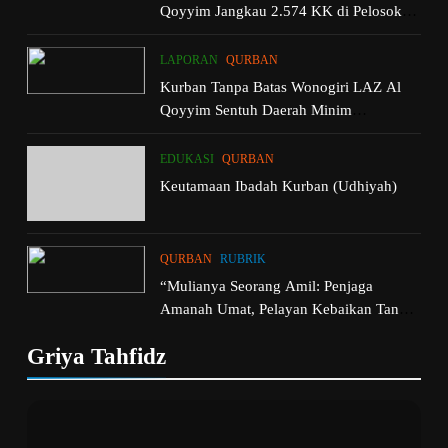
Qoyyim Jangkau 2.574 KK di Pelosok
hingga Palestina
LAPORAN
QURBAN
Kurban Tanpa Batas Wonogiri LAZ Al
Qoyyim Sentuh Daerah Minim
Penyembelihan
EDUKASI
QURBAN
Keutamaan Ibadah Kurban (Udhiyah)
QURBAN
RUBRIK
“Mulianya Seorang Amil: Penjaga
Amanah Umat, Pelayan Kebaikan Tanpa
Henti”
Griya Tahfidz