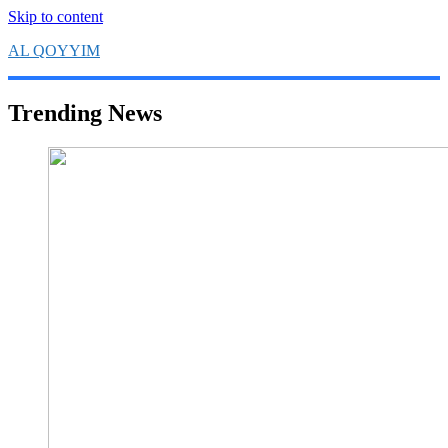
Skip to content
AL QOYYIM
Yayasan Al Qoyyim Sukoharjo
Trending News