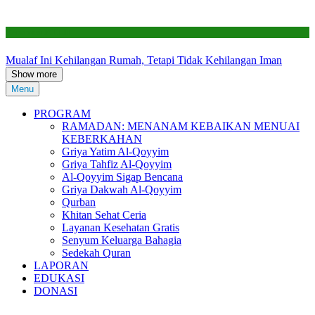
Renovasi RTLH
Mualaf Ini Kehilangan Rumah, Tetapi Tidak Kehilangan Iman
Show more
Menu
PROGRAM
RAMADAN: MENANAM KEBAIKAN MENUAI
KEBERKAHAN
Griya Yatim Al-Qoyyim
Griya Tahfiz Al-Qoyyim
Al-Qoyyim Sigap Bencana
Griya Dakwah Al-Qoyyim
Qurban
Khitan Sehat Ceria
Layanan Kesehatan Gratis
Senyum Keluarga Bahagia
Sedekah Quran
LAPORAN
EDUKASI
DONASI