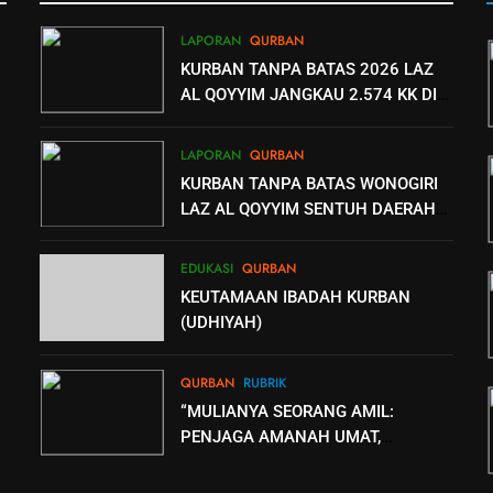
LAPORAN
QURBAN
KURBAN TANPA BATAS 2026 LAZ
AL QOYYIM JANGKAU 2.574 KK DI
PELOSOK HINGGA PALESTINA
LAPORAN
QURBAN
KURBAN TANPA BATAS WONOGIRI
LAZ AL QOYYIM SENTUH DAERAH
MINIM PENYEMBELIHAN
EDUKASI
QURBAN
KEUTAMAAN IBADAH KURBAN
(UDHIYAH)
QURBAN
RUBRIK
“MULIANYA SEORANG AMIL:
PENJAGA AMANAH UMAT,
PELAYAN KEBAIKAN TANPA HENTI”