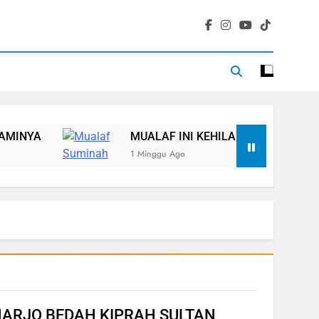
NYA
MUALAF INI KEHILANGAN RUMAH, TET
1 Minggu Ago
5
TAHSIN GRIYA TAHFIDZ AL-
ARJO BEDAH KIPRAH SULTAN