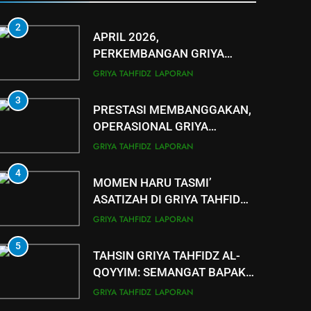
GRIYA TAHFIDZ
LAPORAN
PADASAN
2
APRIL 2026,
PERKEMBANGAN GRIYA
TAHFIDZ AL QOYYIM CABANG
GRIYA TAHFIDZ
LAPORAN
TANJUNG CAPAI 124 SANTRI
3
AKTIF
PRESTASI MEMBANGGAKAN,
OPERASIONAL GRIYA
TAHFIDZ AL QOYYIM CETAK
GRIYA TAHFIDZ
LAPORAN
SANTRI KHATAM AL-QURAN 5
4
KALI
MOMEN HARU TASMI’
ASATIZAH DI GRIYA TAHFIDZ
AL QOYYIM TANJUNG DI
GRIYA TAHFIDZ
LAPORAN
TENGAH HUJAN RAMADAN
5
TAHSIN GRIYA TAHFIDZ AL-
QOYYIM: SEMANGAT BAPAK-
BAPAK MENJAGA KALAM
GRIYA TAHFIDZ
LAPORAN
ILAHI DI TENGAH PUASA