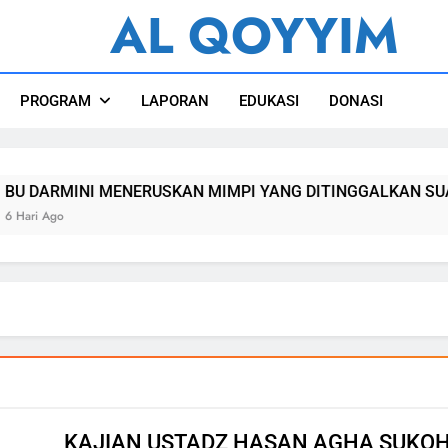
AL QOYYIM
l Qoyyim Sukoharjo
PROGRAM
LAPORAN
EDUKASI
DONASI
 DARMINI MENERUSKAN MIMPI YANG DITINGGALKAN SUAMI
ri Ago
KAJIAN USTADZ HASAN AGHA SUKOH