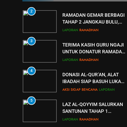
LAPORAN
RAMADHAN
NGUTER
2
RAMADAN GEMAR BERBAGI
TAHAP 2 JANGKAU BULU,
TAWANGSARI, BAKI,
LAPORAN
RAMADHAN
KARTOSURO
3
TERIMA KASIH GURU NGAJI
UNTUK DONATUR RAMADAN
GEMAR BERBAGI
LAPORAN
RAMADHAN
4
DONASI AL-QUR’AN, ALAT
IBADAH SIAP BASUH LUKA
PENYINTAS ACEH
AKSI SIGAP BENCANA
LAPORAN
5
LAZ AL-QOYYIM SALURKAN
SANTUNAN TAHAP 1
RAMADAN GEMAR BERBAGI
LAPORAN
RAMADHAN