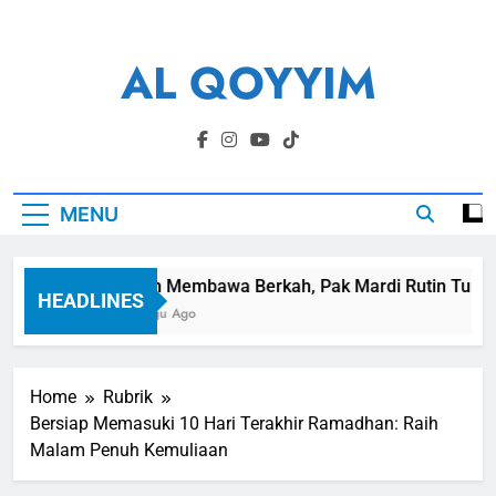
Skip
to
AL QOYYIM
content
Yayasan Al Qoyyim Sukoharjo
MENU
Panen Membawa Berkah, Pak Mardi Rutin Tunaikan 
HEADLINES
1 Minggu Ago
Home
Rubrik
Bersiap Memasuki 10 Hari Terakhir Ramadhan: Raih
Malam Penuh Kemuliaan