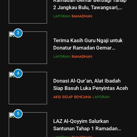
Ramadan Gemar Berbagi Tahap
2 Jangkau Bulu, Tawangsari,
Baki, Kartosuro
LAPORAN
RAMADHAN
3
Terima Kasih Guru Ngaji untuk
Donatur Ramadan Gemar
Berbagi
LAPORAN
RAMADHAN
4
Donasi Al-Qur’an, Alat Ibadah
Siap Basuh Luka Penyintas Aceh
AKSI SIGAP BENCANA
LAPORAN
5
5
LAZ Al-Qoyyim Salurkan
Tahsin Griya Tahfidz Al-Qoyyim:
Santunan Tahap 1 Ramadan
Semangat Bapak-Bapak
Gemar Berbagi