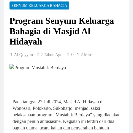
Perkuat Tata Kelola
SENYUM KELUARGA BAHAGIA
Zakat, LAZ Al Qoyyim
dan Yayasan At-Taqwa
1 Minggu Ago
Nguter Sepakati
Program Senyum Keluarga
Dua Hari Menunggu
Pengalihan Manajemen
Demi Satu Lubang
LAZIS At-Taqwa
Bahagia di Masjid Al
Kancing
1 Minggu Ago
Rumah Pensiunan
Hidayah
Guru di Sukoharjo
Ludes Terbakar
2 Minggu Ago
0
Al Qoyyim
2 Tahun Ago
2 Mins
Menolak Murtad Demi
Islam, Kini Anaknya
Bisa Menuntaskan
2 Minggu Ago
Sekolah
Kajian Parenting Warnai
Kelulusan Ujian Juziyah
Santri Griya Tahfidz
3 Minggu Ago
Padasan
Program Pemberdayaan
Ekonomi Umat LAZ Al
Pada tanggal 27 Juli 2024, Masjid Al Hidayah di
Qoyyim dan Kemenag
Wonosari, Polokarto, Sukoharjo, menjadi saksi
3 Minggu Ago
Sukoharjo Resmi Dimulai
Zakat Produktif LAZ Al
pelaksanaan program “Mustahik Berdaya” yang diadakan
Qoyyim Dongkrak
dengan penuh antusiasme. Kegiatan ini terdiri dari dua
Kapasitas Usaha Ayam
1 Bulan Ago
bagian utama: acara kajian dan penyerahan bantuan
Petelur Ust. Ahyari di