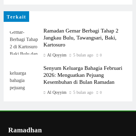
Terkait
Ramadan Gemar Berbagi Tahap 2
Jangkau Bulu, Tawangsari, Baki,
Kartosuro
Al Qoyyim
5 bulan ago
0
Senyum Keluarga Bahagia Februari
2026: Menguatkan Pejuang
Kesembuhan di Bulan Ramadan
Al Qoyyim
5 bulan ago
0
LAZ AL-QOYYIM SALURKAN
SANTUNAN DHUAFA DAN
JANDA UNTUK JANUARI 2026
Ramadhan
Al Qoyyim
6 bulan ago
0