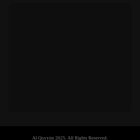
Amanah Umat, Pelayan Kebaikan Tanpa
Henti”
Al Qoyyim 2025. All Rights Reserved.