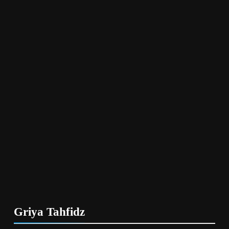
LAPORAN
QURBAN
Kurban Tanpa Batas 2026 LAZ Al
Qoyyim Jangkau 2.574 KK di Pelosok
hingga Palestina
LAPORAN
QURBAN
Kurban Tanpa Batas Wonogiri LAZ Al
Qoyyim Sentuh Daerah Minim
Penyembelihan
EDUKASI
QURBAN
Keutamaan Ibadah Kurban (Udhiyah)
Griya Tahfidz
QURBAN
RUBRIK
“Mulianya Seorang Amil: Penjaga