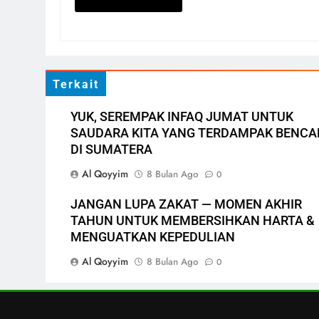
3
TERIMA KASIH GURU NGAJI
UNTUK DONATUR RAMADAN
GEMAR BERBAGI
LAPORAN
RAMADHAN
4
Terkait
DONASI AL-QUR’AN, ALAT
IBADAH SIAP BASUH LUKA
YUK, SEREMPAK INFAQ JUMAT UNTUK
PENYINTAS ACEH
AKSI SIGAP BENCANA
LAPORAN
SAUDARA KITA YANG TERDAMPAK BENC
DI SUMATERA
5
LAZ AL-QOYYIM SALURKAN
Al Qoyyim
8 Bulan Ago
0
SANTUNAN TAHAP 1
RAMADAN GEMAR BERBAGI
LAPORAN
RAMADHAN
JANGAN LUPA ZAKAT — MOMEN AKHIR
TAHUN UNTUK MEMBERSIHKAN HARTA &
6
MENGUATKAN KEPEDULIAN
BERKAH DENGAN BAYAR
FIDYAH
Al Qoyyim
8 Bulan Ago
0
RAMADHAN
1
PENYALURAN APRESIASI