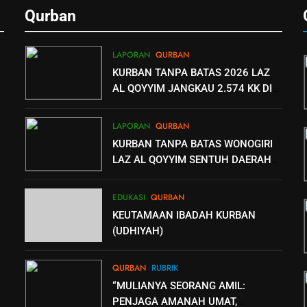
Qurban
LAPORAN
QURBAN
KURBAN TANPA BATAS 2026 LAZ
AL QOYYIM JANGKAU 2.574 KK DI
PELOSOK HINGGA PALESTINA
LAPORAN
QURBAN
KURBAN TANPA BATAS WONOGIRI
LAZ AL QOYYIM SENTUH DAERAH
MINIM PENYEMBELIHAN
EDUKASI
QURBAN
KEUTAMAAN IBADAH KURBAN
(UDHIYAH)
QURBAN
RUBRIK
“MULIANYA SEORANG AMIL:
PENJAGA AMANAH UMAT,