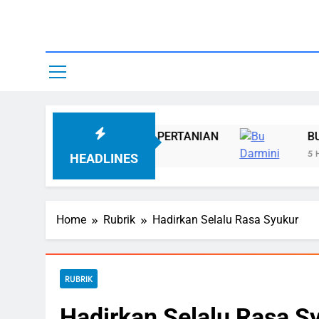
Skip
to
content
Yayasan A
AN ZAKAT PERTANIAN
BU DARMINI MENER
5 Hari Ago
HEADLINES
Home
Rubrik
Hadirkan Selalu Rasa Syukur
RUBRIK
Hadirkan Selalu Rasa S