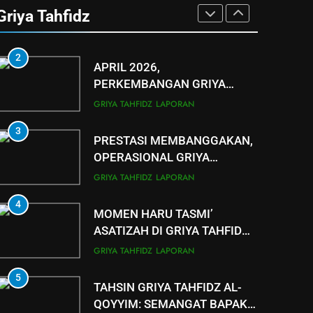
KELULUSAN UJIAN JUZIYAH
Griya Tahfidz
SANTRI GRIYA TAHFIDZ
GRIYA TAHFIDZ
LAPORAN
PADASAN
2
APRIL 2026,
PERKEMBANGAN GRIYA
TAHFIDZ AL QOYYIM CABANG
GRIYA TAHFIDZ
LAPORAN
TANJUNG CAPAI 124 SANTRI
3
AKTIF
PRESTASI MEMBANGGAKAN,
OPERASIONAL GRIYA
TAHFIDZ AL QOYYIM CETAK
GRIYA TAHFIDZ
LAPORAN
SANTRI KHATAM AL-QURAN 5
4
KALI
MOMEN HARU TASMI’
ASATIZAH DI GRIYA TAHFIDZ
AL QOYYIM TANJUNG DI
GRIYA TAHFIDZ
LAPORAN
TENGAH HUJAN RAMADAN
5
TAHSIN GRIYA TAHFIDZ AL-
QOYYIM: SEMANGAT BAPAK-