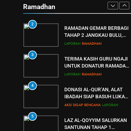
MARBOT DAN GURU NGAJI
Ramadhan
LAZ AL QOYYIM TAHAP 4 DI
LAPORAN
RAMADHAN
NGUTER
2
RAMADAN GEMAR BERBAGI
TAHAP 2 JANGKAU BULU,
TAWANGSARI, BAKI,
LAPORAN
RAMADHAN
KARTOSURO
3
TERIMA KASIH GURU NGAJI
UNTUK DONATUR RAMADAN
GEMAR BERBAGI
LAPORAN
RAMADHAN
4
DONASI AL-QUR’AN, ALAT
IBADAH SIAP BASUH LUKA
PENYINTAS ACEH
AKSI SIGAP BENCANA
LAPORAN
5
LAZ AL-QOYYIM SALURKAN
SANTUNAN TAHAP 1