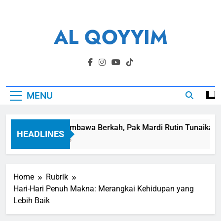
Skip
to
AL QOYYIM
content
Yayasan Al Qoyyim Sukoharjo
MENU
Panen Membawa Berkah, Pak Mardi Rutin Tunaikan Zak
HEADLINES
1 Minggu Ago
Home
Rubrik
Hari-Hari Penuh Makna: Merangkai Kehidupan yang
Lebih Baik