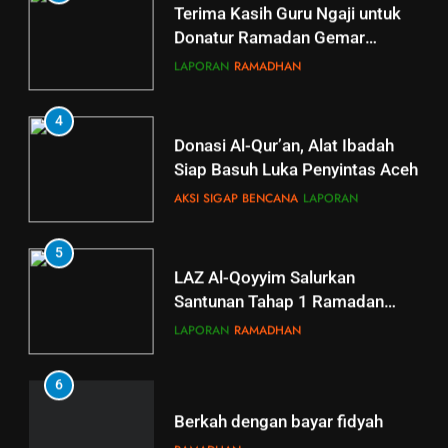
Donatur Ramadan Gemar
Berbagi
LAPORAN
RAMADHAN
4
Donasi Al-Qur’an, Alat Ibadah
Siap Basuh Luka Penyintas Aceh
AKSI SIGAP BENCANA
LAPORAN
5
5
LAZ Al-Qoyyim Salurkan
Tahsin Griya Tahfidz Al-Qoyyim:
Santunan Tahap 1 Ramadan
Semangat Bapak-Bapak
Gemar Berbagi
Menjaga Kalam Ilahi di Tengah
LAPORAN
RAMADHAN
GRIYA TAHFIDZ
LAPORAN
Puasa
6
6
GRIYA TAHFIDZ AL-QOYYIM
Berkah dengan bayar fidyah
GELAR LTJT, DORONG
RAMADHAN
LAHIRNYA GENERASI QURANI