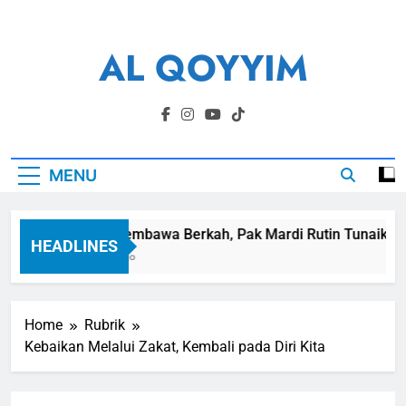
Skip
to
AL QOYYIM
content
Yayasan Al Qoyyim Sukoharjo
MENU
Panen Membawa Berkah, Pak Mardi Rutin Tunaikan Za
HEADLINES
1 Minggu Ago
Home
Rubrik
Kebaikan Melalui Zakat, Kembali pada Diri Kita