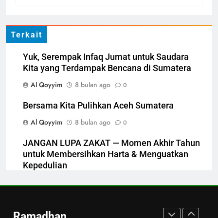
LAZ Al-Qoyyim Salurkan
Santunan Tahap 1 Ramadan
Gemar Berbagi
LAPORAN
RAMADHAN
Terkait
6
Yuk, Serempak Infaq Jumat untuk Saudara
Kita yang Terdampak Bencana di Sumatera
Berkah dengan bayar fidyah
Al Qoyyim
8 bulan ago
0
RAMADHAN
Bersama Kita Pulihkan Aceh Sumatera
1
Al Qoyyim
8 bulan ago
0
Penyaluran Apresiasi Marbot
dan Guru Ngaji LAZ Al Qoyyim
JANGAN LUPA ZAKAT — Momen Akhir Tahun
Tahap 4 di Nguter
untuk Membersihkan Harta & Menguatkan
LAPORAN
RAMADHAN
Kepedulian
Al Qoyyim
8 bulan ago
2
0
Ramadan Gemar Berbagi Tahap
Bencana dan Hikmahnya
2 Jangkau Bulu, Tawangsari,
Ramadhan
Baki, Kartosuro