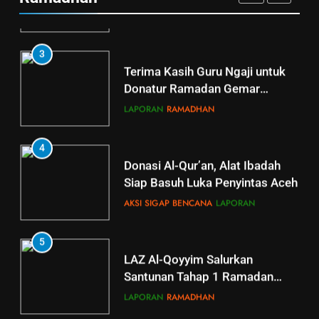
Al Qoyyim
8 bulan ago
LAPORAN
RAMADHAN
0
3
Terima Kasih Guru Ngaji untuk
Donatur Ramadan Gemar
Berbagi
LAPORAN
RAMADHAN
4
Donasi Al-Qur’an, Alat Ibadah
Siap Basuh Luka Penyintas Aceh
AKSI SIGAP BENCANA
LAPORAN
5
5
LAZ Al-Qoyyim Salurkan
Tahsin Griya Tahfidz Al-Qoyyim:
Santunan Tahap 1 Ramadan
Semangat Bapak-Bapak
Gemar Berbagi
Menjaga Kalam Ilahi di Tengah
LAPORAN
RAMADHAN
GRIYA TAHFIDZ
LAPORAN
Puasa