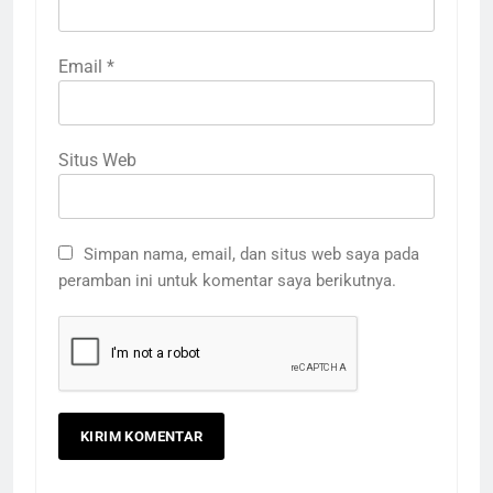
Email
*
Situs Web
3
Terima Kasih Guru Ngaji untuk
Donatur Ramadan Gemar
Simpan nama, email, dan situs web saya pada
Berbagi
LAPORAN
RAMADHAN
peramban ini untuk komentar saya berikutnya.
4
Donasi Al-Qur’an, Alat Ibadah
Siap Basuh Luka Penyintas Aceh
AKSI SIGAP BENCANA
LAPORAN
5