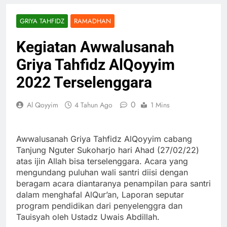
GRIYA TAHFIDZ
RAMADHAN
Kegiatan Awwalusanah
Griya Tahfidz AlQoyyim
2022 Terselenggara
0
Al Qoyyim
4 Tahun Ago
1 Mins
Awwalusanah Griya Tahfidz AlQoyyim cabang
Tanjung Nguter Sukoharjo hari Ahad (27/02/22)
atas ijin Allah bisa terselenggara. Acara yang
mengundang puluhan wali santri diisi dengan
beragam acara diantaranya penampilan para santri
dalam menghafal AlQur’an, Laporan seputar
program pendidikan dari penyelenggra dan
Tauisyah oleh Ustadz Uwais Abdillah.