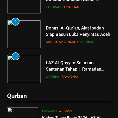
Berbagi
LAPORAN
RAMADHAN
4
Donasi Al-Qur’an, Alat Ibadah
Siap Basuh Luka Penyintas Aceh
AKSI SIGAP BENCANA
LAPORAN
5
5
LAZ Al-Qoyyim Salurkan
Tahsin Griya Tahfidz Al-Qoyyim:
Santunan Tahap 1 Ramadan
Semangat Bapak-Bapak
Gemar Berbagi
Menjaga Kalam Ilahi di Tengah
LAPORAN
RAMADHAN
GRIYA TAHFIDZ
LAPORAN
Puasa
6
6
Qurban
GRIYA TAHFIDZ AL-QOYYIM
Berkah dengan bayar fidyah
GELAR LTJT, DORONG
RAMADHAN
LAPORAN
QURBAN
LAHIRNYA GENERASI QURANI
GRIYA TAHFIDZ
LAPORAN
Kurban Tanpa Batas 2026 LAZ Al