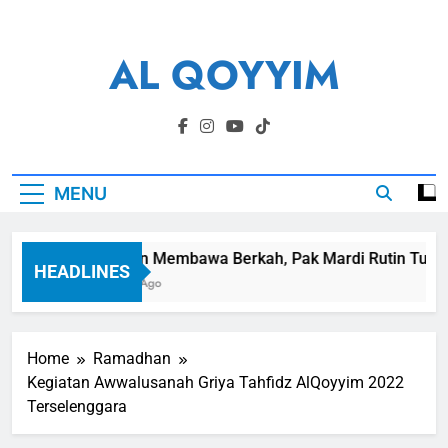
Skip
to
AL QOYYIM
content
Yayasan Al Qoyyim Sukoharjo
MENU
Panen Membawa Berkah, Pak Mardi Rutin Tunaikan
HEADLINES
6 Hari Ago
Home
Ramadhan
Kegiatan Awwalusanah Griya Tahfidz AlQoyyim 2022
Terselenggara