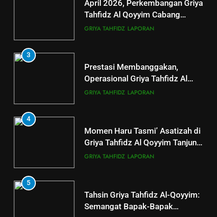
Donasi Al-Qur’an, Alat Ibadah
April 2026, Perkembangan Griya
Siap Basuh Luka Penyintas Aceh
Tahfidz Al Qoyyim Cabang
Tanjung Capai 124 Santri Aktif
AKSI SIGAP BENCANA
LAPORAN
GRIYA TAHFIDZ
LAPORAN
5
3
LAZ Al-Qoyyim Salurkan
Prestasi Membanggakan,
Santunan Tahap 1 Ramadan
Operasional Griya Tahfidz Al
Gemar Berbagi
Qoyyim Cetak Santri Khatam Al-
LAPORAN
RAMADHAN
GRIYA TAHFIDZ
LAPORAN
Quran 5 Kali
6
4
Momen Haru Tasmi’ Asatizah di
Berkah dengan bayar fidyah
Griya Tahfidz Al Qoyyim Tanjung
RAMADHAN
di Tengah Hujan Ramadan
GRIYA TAHFIDZ
LAPORAN
5
Tahsin Griya Tahfidz Al-Qoyyim:
Semangat Bapak-Bapak