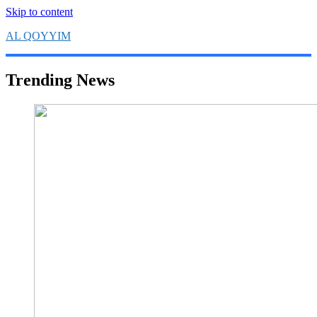
Skip to content
AL QOYYIM
Yayasan Al Qoyyim Sukoharjo
Trending News