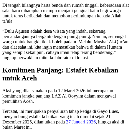
Di tengah hilangnya harta benda dan rumah tinggal, keberadaan alat
salat baru diharapkan mampu menjadi penguat batin bagi warga
untuk terus beribadah dan memohon perlindungan kepada Allah
ta’ala.
“Dulu Agusen adalah desa wisata yang indah, sekarang
pemandangannya berganti dengan puing-puing. Namun, semangat
warga untuk bangkit tidak boleh padam. Melalui Mushaf Al-Qur’an
dan alat salat ini, kita ingin memastikan bahwa di dalam Huntara
yang sempit sekalipun, cahaya iman tetap terang benderang,”
ungkap perwakilan mitra kolaborator di lokasi.
Komitmen Panjang: Estafet Kebaikan
untuk Aceh
Aksi yang dilaksanakan pada 12 Maret 2026 ini merupakan
komitmen jangka panjang LAZ Al Qoyyim dalam mengawal
pemulihan Aceh.
Tercatat, ini merupakan penyaluran tahap ketiga di Gayo Lues,
menyambung estafet kebaikan yang telah dimulai sejak 21
Desember 2025, dilanjutkan pada
27 Januari 2026
, hingga aksi di
bulan Maret ini.