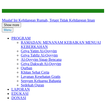
Renovasi RTLH
Mualaf Ini Kehilangan Rumah, Tetapi Tidak Kehilangan Iman
Show more
Menu
PROGRAM
RAMADAN: MENANAM KEBAIKAN MENUAI
KEBERKAHAN
Griya Yatim Al-Qoyyim
Griya Tahfiz Al-Qoyyim
Al-Qoyyim Sigap Bencana
Griya Dakwah Al-Qoyyim
Qurban
Khitan Sehat Ceria
Layanan Kesehatan Gratis
Senyum Keluarga Bahagia
Sedekah Quran
LAPORAN
EDUKASI
DONASI