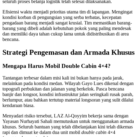
seluruh proses belanja logistik telah selesai dilaksanakan.
Efisiensi waktu menjadi prioritas utama tim di lapangan. Mengingat
kondisi korban di pengungsian yang serba terbatas, kecepatan
pengadaan barang menjadi sangat krusial. Tim memastikan barang-
barang yang dibeli adalah kebutuhan pokok yang paling mendesak
dan memiliki daya tahan cukup lama untuk didistribusikan di area
bencana.
Strategi Pengemasan dan Armada Khusus
Mengapa Harus Mobil Double Cabin 4×4?
Tantangan terbesar dalam misi kali ini bukan hanya pada jarak,
melainkan pada kondisi medan. Wilayah Gayo Lues dikenal dengan
topografi perbukitan dan jalanan yang berkelok. Pasca bencana
banjir dan longsor, kondisi infrastruktur jalan seringkali rusak parah,
berlumpur, atau bahkan tertutup material longsoran yang sulit dilalui
kendaraan biasa.
Menyadari risiko tersebut, LAZ Al-Qoyyim bekerja sama dengan
Yayasan Nurhayati Sahali memutuskan untuk menggunakan armada
khusus. Seluruh bantuan yang telah dibelanjakan kini telah dikemas
rapi dan dimuat ke dalam dua unit mobil
double cabin
4×4