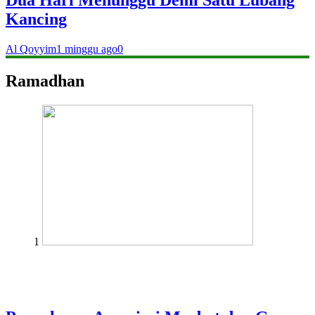
Kancing
Al Qoyyim
1 minggu ago
0
Ramadhan
1