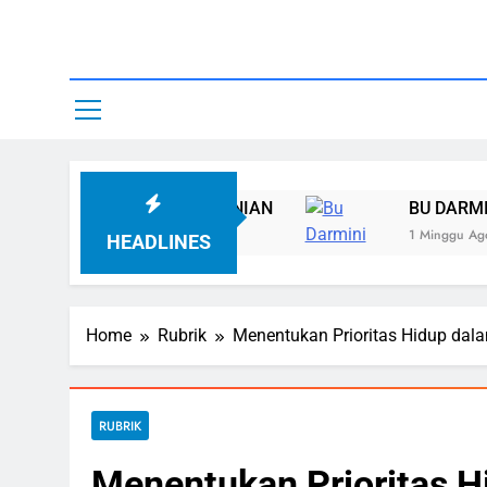
Skip
to
content
Yayasan A
AT PERTANIAN
BU DARMINI MENERUSKAN M
1 Minggu Ago
HEADLINES
Home
Rubrik
Menentukan Prioritas Hidup dal
RUBRIK
Menentukan Prioritas H