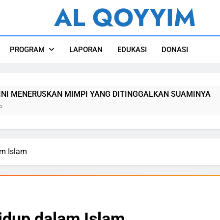
AL QOYYIM
l Qoyyim Sukoharjo
PROGRAM
LAPORAN
EDUKASI
DONASI
IMPI YANG DITINGGALKAN SUAMINYA
MUAL
1 Min
am Islam
idup dalam Islam