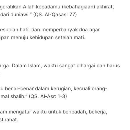
ugerahkan Allah kepadamu (kebahagiaan) akhirat,
ari duniawi.” (QS. Al-Qasas: 77)
 kesucian hati, dan memperbanyak doa agar
apan menuju kehidupan setelah mati.
rga. Dalam Islam, waktu sangat dihargai dan harus
:
 benar-benar dalam kerugian, kecuali orang-
l shalih.” (QS. Al-Asr: 1-3)
alam mengatur waktu untuk beribadah, bekerja,
tirahat.