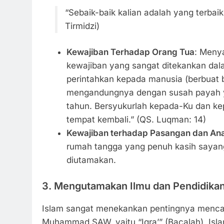
“Sebaik-baik kalian adalah yang terbai
Tirmidzi)
Kewajiban Terhadap Orang Tua
: Menya
kewajiban yang sangat ditekankan dala
perintahkan kepada manusia (berbuat b
mengandungnya dengan susah payah 
tahun. Bersyukurlah kepada-Ku dan k
tempat kembali.” (QS. Luqman: 14)
Kewajiban terhadap Pasangan dan An
rumah tangga yang penuh kasih sayang 
diutamakan.
3.
Mengutamakan Ilmu dan Pendidika
Islam sangat menekankan pentingnya mencari
Muhammad SAW, yaitu “Iqra’” (Bacalah), Isl