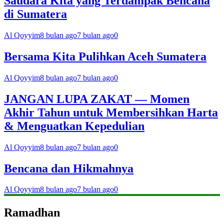
Saudara Kita yang Terdampak Bencana
di Sumatera
Al Qoyyim
8 bulan ago
7 bulan ago
0
Bersama Kita Pulihkan Aceh Sumatera
Al Qoyyim
8 bulan ago
7 bulan ago
0
JANGAN LUPA ZAKAT — Momen
Akhir Tahun untuk Membersihkan Harta
& Menguatkan Kepedulian
Al Qoyyim
8 bulan ago
7 bulan ago
0
Bencana dan Hikmahnya
Al Qoyyim
8 bulan ago
7 bulan ago
0
Ramadhan