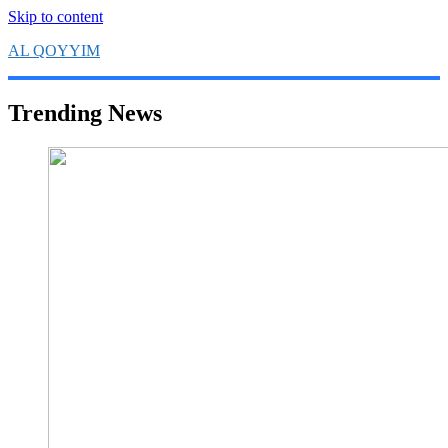
Skip to content
AL QOYYIM
Yayasan Al Qoyyim Sukoharjo
Trending News