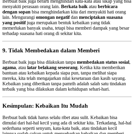
Berbuat baik juga berarti menghindari kata-kata atau sikap yang bisa
menyakiti perasaan orang lain.
Berkata baik
atau
berbicara
dengan sopan
bisa menghindarkan kita dari menyakiti hati orang
lain. Mengurangi
omongan negatif
dan
menciptakan suasana
yang positif
juga merupakan bentuk kebaikan yang tidak
memerlukan banyak usaha, tetapi bisa memberi dampak yang besar
terhadap suasana hati orang di sekitar kita.
9. Tidak Membedakan dalam Memberi
Berbuat baik juga bisa dilakukan tanpa
membedakan status sosial
,
agama
, atau
latar belakang seseorang
. Ketika kita memberikan
bantuan atau kebaikan kepada siapa pun, tanpa melihat siapa
mereka, kita telah mengajarkan nilai kesetaraan dan kasih sayang.
Kebaikan yang diberikan tanpa pamrih adalah salah satu tindakan
terbaik yang bisa dilakukan dalam kehidupan sehari-hari.
Kesimpulan: Kebaikan Itu Mudah
Berbuat baik tidak harus selalu ribet atau sulit. Kebaikan bisa
dimulai dari hal-hal kecil yang ada di sekitar kita. Terkadang, hal-hal
sederhana seperti senyum, kata-kata baik, atau tindakan kecil
lainnya sudah cukup untuk menyebarkan kebaikan dan memberi