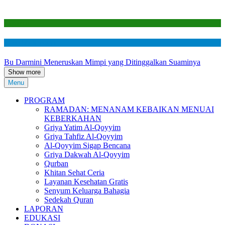
Laporan
Mustahik Berdaya
Bu Darmini Meneruskan Mimpi yang Ditinggalkan Suaminya
Show more
Menu
PROGRAM
RAMADAN: MENANAM KEBAIKAN MENUAI
KEBERKAHAN
Griya Yatim Al-Qoyyim
Griya Tahfiz Al-Qoyyim
Al-Qoyyim Sigap Bencana
Griya Dakwah Al-Qoyyim
Qurban
Khitan Sehat Ceria
Layanan Kesehatan Gratis
Senyum Keluarga Bahagia
Sedekah Quran
LAPORAN
EDUKASI