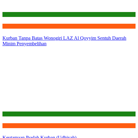
Laporan
Qurban
Kurban Tanpa Batas Wonogiri LAZ Al Qoyyim Sentuh Daerah
Minim Penyembelihan
Edukasi
Qurban
Keutamaan Ibadah Kurban (Udhiyah)