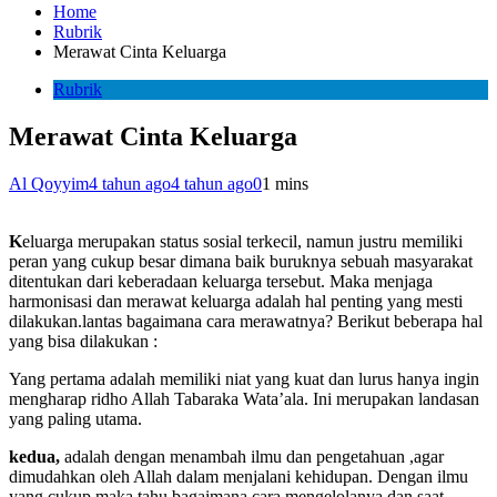
Home
Rubrik
Merawat Cinta Keluarga
Rubrik
Merawat Cinta Keluarga
Al Qoyyim
4 tahun ago
4 tahun ago
0
1 mins
K
eluarga merupakan status sosial terkecil, namun justru memiliki
peran yang cukup besar dimana baik buruknya sebuah masyarakat
ditentukan dari keberadaan keluarga tersebut. Maka menjaga
harmonisasi dan merawat keluarga adalah hal penting yang mesti
dilakukan.lantas bagaimana cara merawatnya? Berikut beberapa hal
yang bisa dilakukan :
Yang pertama adalah memiliki niat yang kuat dan lurus hanya ingin
mengharap ridho Allah Tabaraka Wata’ala. Ini merupakan landasan
yang paling utama.
kedua,
adalah dengan menambah ilmu dan pengetahuan ,agar
dimudahkan oleh Allah dalam menjalani kehidupan. Dengan ilmu
yang cukup maka tahu bagaimana cara mengelolanya dan saat