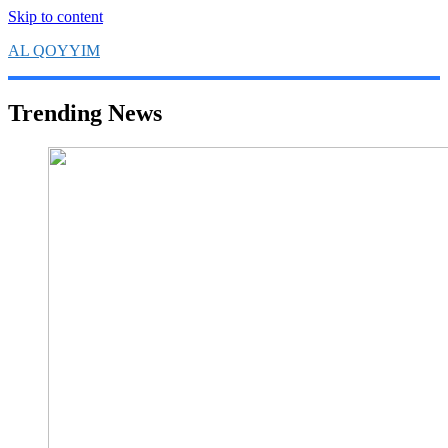
Skip to content
AL QOYYIM
Yayasan Al Qoyyim Sukoharjo
Trending News