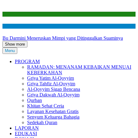
Laporan
Mustahik Berdaya
Bu Darmini Meneruskan Mimpi yang Ditinggalkan Suaminya
Show more
Menu
PROGRAM
RAMADAN: MENANAM KEBAIKAN MENUAI
KEBERKAHAN
Griya Yatim Al-Qoyyim
Griya Tahfiz Al-Qoyyim
Al-Qoyyim Sigap Bencana
Griya Dakwah Al-Qoyyim
Qurban
Khitan Sehat Ceria
Layanan Kesehatan Gratis
Senyum Keluarga Bahagia
Sedekah Quran
LAPORAN
EDUKASI