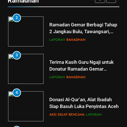
Ramadhan
Tahap 4 di Nguter
LAPORAN
RAMADHAN
Al Qoyyim
4 bulan ago
0
2
Khitan Gratis Kerjasama LAZ
Ramadan Gemar Berbagi Tahap
Alqoyyim dan Klinik Anhari
2 Jangkau Bulu, Tawangsari,
Al Qoyyim
2 tahun ago
0
Baki, Kartosuro
LAPORAN
RAMADHAN
3
Terima Kasih Guru Ngaji untuk
Donatur Ramadan Gemar
Berbagi
LAPORAN
RAMADHAN
4
Donasi Al-Qur’an, Alat Ibadah
Siap Basuh Luka Penyintas Aceh
AKSI SIGAP BENCANA
LAPORAN