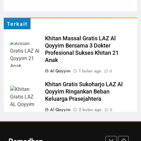
Donasi Al-Qur’an, Alat Ibadah
Siap Basuh Luka Penyintas Aceh
AKSI SIGAP BENCANA
LAPORAN
Terkait
5
Khitan Massal Gratis LAZ Al
LAZ Al-Qoyyim Salurkan
Qoyyim Bersama 3 Dokter
Santunan Tahap 1 Ramadan
Profesional Sukses Khitan 21
Gemar Berbagi
Anak
LAPORAN
RAMADHAN
Al Qoyyim
1 bulan ago
0
6
Khitan Gratis Sukoharjo LAZ Al
Berkah dengan bayar fidyah
Qoyyim Ringankan Beban
RAMADHAN
Keluarga Prasejahtera
Al Qoyyim
2 bulan ago
0
1
Sinergi Kebaikan di Awal Syawal:
Penyaluran Apresiasi Marbot
Khitan Gratis LAZ Al Qoyyim
dan Guru Ngaji LAZ Al Qoyyim
untuk Anak Keluarga Duafa