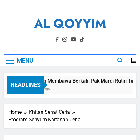
Skip
to
AL QOYYIM
content
Yayasan Al Qoyyim Sukoharjo
MENU
Panen Membawa Berkah, Pak Mardi Rutin Tunaikan
HEADLINES
6 Hari Ago
Home
Khitan Sehat Ceria
Program Senyum Khitanan Ceria