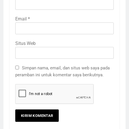
Email
*
Situs Web
Simpan nama, email, dan situs web saya pada
peramban ini untuk komentar saya berikutnya.
3
Terima Kasih Guru Ngaji untuk
Donatur Ramadan Gemar
Berbagi
LAPORAN
RAMADHAN
4