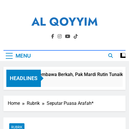
Skip
to
AL QOYYIM
content
Yayasan Al Qoyyim Sukoharjo
MENU
Panen Membawa Berkah, Pak Mardi Rutin Tunaikan Za
HEADLINES
7 Hari Ago
Home
Rubrik
Seputar Puasa Arafah*
RUBRIK