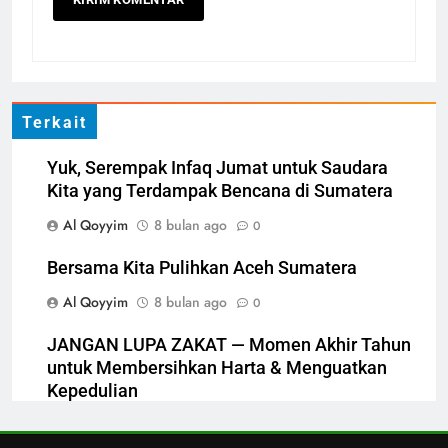
5
LAZ Al-Qoyyim Salurkan
Santunan Tahap 1 Ramadan
Gemar Berbagi
LAPORAN
RAMADHAN
Terkait
6
Yuk, Serempak Infaq Jumat untuk Saudara
Kita yang Terdampak Bencana di Sumatera
Berkah dengan bayar fidyah
Al Qoyyim
8 bulan ago
0
RAMADHAN
Bersama Kita Pulihkan Aceh Sumatera
1
Al Qoyyim
8 bulan ago
0
Penyaluran Apresiasi Marbot
dan Guru Ngaji LAZ Al Qoyyim
JANGAN LUPA ZAKAT — Momen Akhir Tahun
Tahap 4 di Nguter
untuk Membersihkan Harta & Menguatkan
LAPORAN
RAMADHAN
Kepedulian
Al Qoyyim
8 bulan ago
2
0