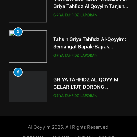
Griya Tahfidz Al Qoyyim Tanjung
RAMADHAN
di Tengah Hujan Ramadan
GRIYA TAHFIDZ
LAPORAN
5
Tahsin Griya Tahfidz Al-Qoyyim:
Semangat Bapak-Bapak
Menjaga Kalam Ilahi di Tengah
GRIYA TAHFIDZ
LAPORAN
Puasa
6
GRIYA TAHFIDZ AL-QOYYIM
GELAR LTJT, DORONG
LAHIRNYA GENERASI QURANI
GRIYA TAHFIDZ
LAPORAN
7
Outing Class Santri Griya Tahfiz
Al-Qoyyim Tanjung
Al Qoyyim 2025. All Rights Reserved.
GRIYA TAHFIDZ
LAPORAN