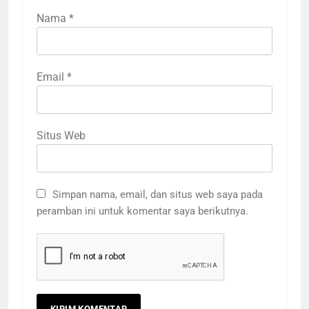
Nama
*
Email
*
Situs Web
3
Terima Kasih Guru Ngaji untuk
Donatur Ramadan Gemar
Simpan nama, email, dan situs web saya pada
Berbagi
LAPORAN
RAMADHAN
peramban ini untuk komentar saya berikutnya.
4
Donasi Al-Qur’an, Alat Ibadah
Siap Basuh Luka Penyintas Aceh
AKSI SIGAP BENCANA
LAPORAN