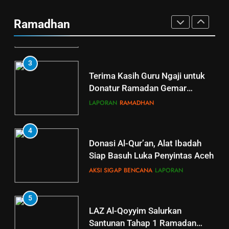
Ramadan Gemar Berbagi Tahap
Bencana dan Hikmahnya
2 Jangkau Bulu, Tawangsari,
Ramadhan
Baki, Kartosuro
Al Qoyyim
8 bulan ago
LAPORAN
RAMADHAN
0
3
Terima Kasih Guru Ngaji untuk
Donatur Ramadan Gemar
Berbagi
LAPORAN
RAMADHAN
4
Donasi Al-Qur’an, Alat Ibadah
Siap Basuh Luka Penyintas Aceh
AKSI SIGAP BENCANA
LAPORAN
5
5
LAZ Al-Qoyyim Salurkan
Tahsin Griya Tahfidz Al-Qoyyim:
Santunan Tahap 1 Ramadan
Semangat Bapak-Bapak
Gemar Berbagi