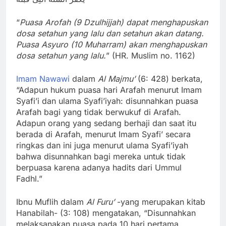
“
Puasa Arofah (9 Dzulhijjah) dapat menghapuskan
dosa setahun yang lalu dan setahun akan datang.
Puasa Asyuro (10 Muharram) akan menghapuskan
dosa setahun yang lalu.
” (HR. Muslim no. 1162)
Imam Nawawi
dalam
Al Majmu’
(6: 428) berkata,
“Adapun hukum puasa hari Arafah menurut Imam
Syafi’i dan ulama Syafi’iyah: disunnahkan puasa
Arafah bagi yang tidak berwukuf di Arafah.
Adapun orang yang sedang berhaji dan saat itu
berada di Arafah, menurut Imam Syafi’ secara
ringkas dan ini juga menurut ulama Syafi’iyah
bahwa disunnahkan bagi mereka untuk tidak
berpuasa karena adanya hadits dari Ummul
Fadhl.”
Ibnu Muflih dalam
Al Furu’
-yang merupakan kitab
Hanabilah- (3: 108) mengatakan, “Disunnahkan
melaksanakan puasa pada 10 hari pertama