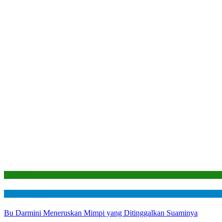
Laporan
Mustahik Berdaya
Bu Darmini Meneruskan Mimpi yang Ditinggalkan Suaminya