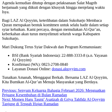
Agenda kemudian ditutup dengan pelaksanaan Salat Magrib
berjamaah yang diikuti dengan khusyuk hingga menjelang waktu
Isya.
Bagi LAZ Al Qoyyim, keterlibatan dalam Sukoharjo Membaca
Quran merupakan bentuk komitmen untuk selalu hadir dalam setiap
syiar kebaikan. Kami percaya, dengan memuliakan Al-Qur’an,
keberkahan akan turun menyelimuti seluruh warga Kabupaten
Sukoharjo.
Mari Dukung Terus Syiar Dakwah dan Program Kemanusiaan:
BSI (Bank Syariah Indonesia): 22-888-3333-8 (a.n. Yayasan
Al Qoyyim)
Konfirmasi (WA): 0823-2708-0840
Layanan Donasi Online:
donasi.alqoyyim.com
Tunaikan Amanah, Menggapai Berkah. Bersama LAZ Al Qoyyim,
Kita Bumikan Al-Qur’an Menuju Masyarakat yang Berdaya.
Navigasi
Previous:
Senyum Keluarga Bahagia Februari 2026: Menguatkan
Pejuang Kesembuhan di Bulan Ramadan
pos
Next:
Momen Haru Tasmi’ Asatizah di Griya Tahfidz Al Qoyyim
Tanjung di Tengah Hujan Ramadan