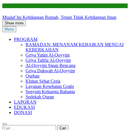
Renovasi RTLH
Mualaf Ini Kehilangan Rumah, Tetapi Tidak Kehilangan Iman
Show more
Menu
PROGRAM
RAMADAN: MENANAM KEBAIKAN MENUAI
KEBERKAHAN
Griya Yatim Al-Qoyyim
Griya Tahfiz Al-Qoyyim
Al-Qoyyim Sigap Bencana
Griya Dakwah Al-Qoyyim
Qurban
Khitan Sehat Ceria
Layanan Kesehatan Gratis
Senyum Keluarga Bahagia
Sedekah Quran
LAPORAN
EDUKASI
DONASI
Cari