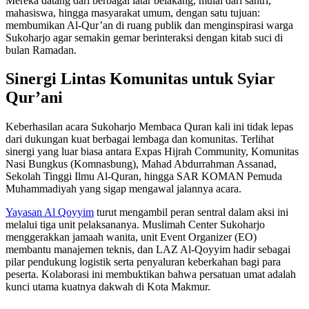
Mereka datang dari berbagai latar belakang, mulai dari santri,
mahasiswa, hingga masyarakat umum, dengan satu tujuan:
membumikan Al-Qur’an di ruang publik dan menginspirasi warga
Sukoharjo agar semakin gemar berinteraksi dengan kitab suci di
bulan Ramadan.
Sinergi Lintas Komunitas untuk Syiar
Qur’ani
Keberhasilan acara Sukoharjo Membaca Quran kali ini tidak lepas
dari dukungan kuat berbagai lembaga dan komunitas. Terlihat
sinergi yang luar biasa antara Expas Hijrah Community, Komunitas
Nasi Bungkus (Komnasbung), Mahad Abdurrahman Assanad,
Sekolah Tinggi Ilmu Al-Quran, hingga SAR KOMAN Pemuda
Muhammadiyah yang sigap mengawal jalannya acara.
Yayasan Al Qoyyim
turut mengambil peran sentral dalam aksi ini
melalui tiga unit pelaksananya. Muslimah Center Sukoharjo
menggerakkan jamaah wanita, unit Event Organizer (EO)
membantu manajemen teknis, dan LAZ Al-Qoyyim hadir sebagai
pilar pendukung logistik serta penyaluran keberkahan bagi para
peserta. Kolaborasi ini membuktikan bahwa persatuan umat adalah
kunci utama kuatnya dakwah di Kota Makmur.