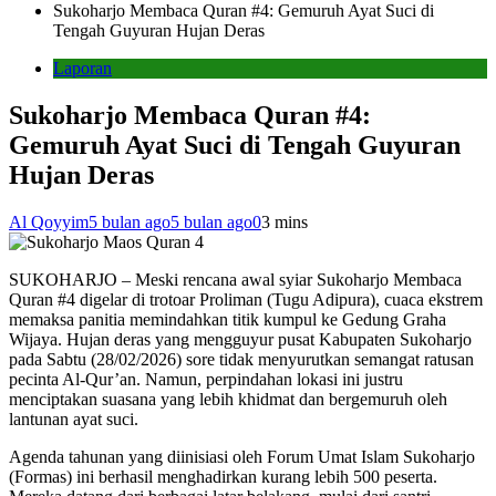
Sukoharjo Membaca Quran #4: Gemuruh Ayat Suci di
Tengah Guyuran Hujan Deras
Laporan
Sukoharjo Membaca Quran #4:
Gemuruh Ayat Suci di Tengah Guyuran
Hujan Deras
Al Qoyyim
5 bulan ago
5 bulan ago
0
3 mins
SUKOHARJO – Meski rencana awal syiar Sukoharjo Membaca
Quran #4 digelar di trotoar Proliman (Tugu Adipura), cuaca ekstrem
memaksa panitia memindahkan titik kumpul ke Gedung Graha
Wijaya. Hujan deras yang mengguyur pusat Kabupaten Sukoharjo
pada Sabtu (28/02/2026) sore tidak menyurutkan semangat ratusan
pecinta Al-Qur’an. Namun, perpindahan lokasi ini justru
menciptakan suasana yang lebih khidmat dan bergemuruh oleh
lantunan ayat suci.
Agenda tahunan yang diinisiasi oleh Forum Umat Islam Sukoharjo
(Formas) ini berhasil menghadirkan kurang lebih 500 peserta.