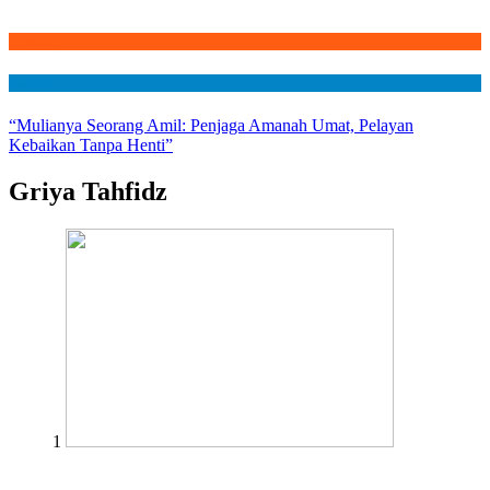
Qurban
Rubrik
“Mulianya Seorang Amil: Penjaga Amanah Umat, Pelayan
Kebaikan Tanpa Henti”
Griya Tahfidz
1