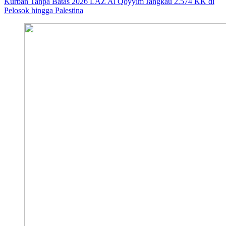
Kurban Tanpa Batas 2026 LAZ Al Qoyyim Jangkau 2.574 KK di
Pelosok hingga Palestina