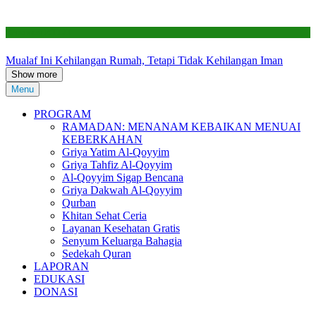
Renovasi RTLH
Mualaf Ini Kehilangan Rumah, Tetapi Tidak Kehilangan Iman
Show more
Menu
PROGRAM
RAMADAN: MENANAM KEBAIKAN MENUAI
KEBERKAHAN
Griya Yatim Al-Qoyyim
Griya Tahfiz Al-Qoyyim
Al-Qoyyim Sigap Bencana
Griya Dakwah Al-Qoyyim
Qurban
Khitan Sehat Ceria
Layanan Kesehatan Gratis
Senyum Keluarga Bahagia
Sedekah Quran
LAPORAN
EDUKASI
DONASI