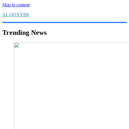
Skip to content
AL QOYYIM
Yayasan Al Qoyyim Sukoharjo
Trending News