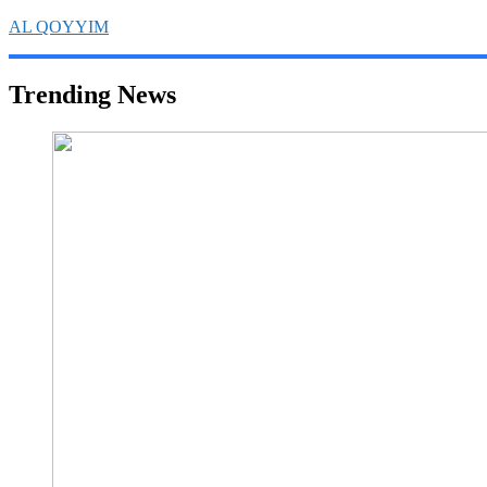
Skip
AL QOYYIM
to
content
Yayasan Al Qoyyim Sukoharjo
Trending News