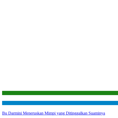
Laporan
Mustahik Berdaya
Bu Darmini Meneruskan Mimpi yang Ditinggalkan Suaminya