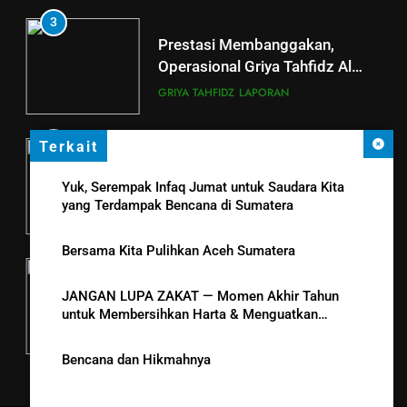
5
3
LAZ Al-Qoyyim Salurkan
Prestasi Membanggakan,
Santunan Tahap 1 Ramadan
Operasional Griya Tahfidz Al
Gemar Berbagi
Qoyyim Cetak Santri Khatam Al-
LAPORAN
RAMADHAN
GRIYA TAHFIDZ
LAPORAN
Quran 5 Kali
6
4
Terkait
Momen Haru Tasmi’ Asatizah di
Berkah dengan bayar fidyah
Griya Tahfidz Al Qoyyim Tanjung
Yuk, Serempak Infaq Jumat untuk Saudara Kita
RAMADHAN
yang Terdampak Bencana di Sumatera
di Tengah Hujan Ramadan
GRIYA TAHFIDZ
LAPORAN
Bersama Kita Pulihkan Aceh Sumatera
5
Tahsin Griya Tahfidz Al-Qoyyim:
JANGAN LUPA ZAKAT — Momen Akhir Tahun
Semangat Bapak-Bapak
untuk Membersihkan Harta & Menguatkan
Menjaga Kalam Ilahi di Tengah
Kepedulian
GRIYA TAHFIDZ
LAPORAN
Puasa
Bencana dan Hikmahnya
6
GRIYA TAHFIDZ AL-QOYYIM