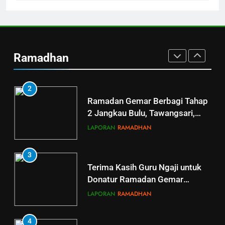
1
Penyaluran Apresiasi Marbot
dan Guru Ngaji LAZ Al Qoyyim
Ramadhan
Tahap 4 di Nguter
LAPORAN
RAMADHAN
2
Ramadan Gemar Berbagi Tahap
2 Jangkau Bulu, Tawangsari,
Baki, Kartosuro
LAPORAN
RAMADHAN
3
Terima Kasih Guru Ngaji untuk
Donatur Ramadan Gemar
Berbagi
LAPORAN
RAMADHAN
4