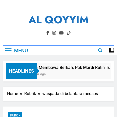
Skip
to
AL QOYYIM
content
Yayasan Al Qoyyim Sukoharjo
MENU
Panen Membawa Berkah, Pak Mardi Rutin Tunaikan 
HEADLINES
1 Minggu Ago
Home
Rubrik
waspada di belantara medsos
RUBRIK