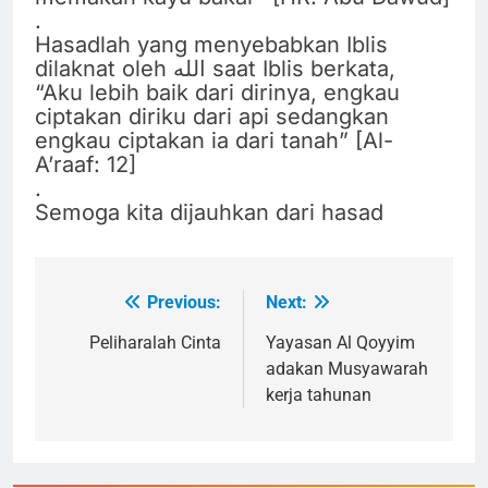
.
Hasadlah yang menyebabkan Iblis
dilaknat oleh الله saat Iblis berkata,
“Aku lebih baik dari dirinya, engkau
ciptakan diriku dari api sedangkan
engkau ciptakan ia dari tanah” [Al-
A’raaf: 12]
.
Semoga kita dijauhkan dari hasad
Previous:
Next:
Navigasi
pos
Peliharalah Cinta
Yayasan Al Qoyyim
adakan Musyawarah
kerja tahunan