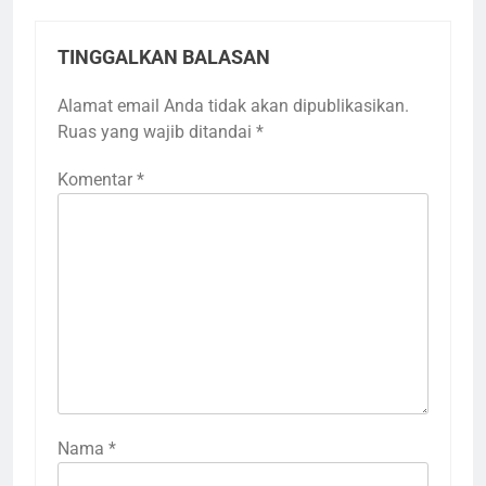
TINGGALKAN BALASAN
Alamat email Anda tidak akan dipublikasikan.
Ruas yang wajib ditandai
*
Komentar
*
Nama
3
*
Terima Kasih Guru Ngaji untuk