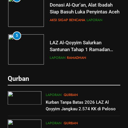
Donasi Al-Qur’an, Alat Ibadah
Siap Basuh Luka Penyintas Aceh
AKSI SIGAP BENCANA
LAPORAN
5
5
LAZ Al-Qoyyim Salurkan
Tahsin Griya Tahfidz Al-Qoyyim:
Santunan Tahap 1 Ramadan
Semangat Bapak-Bapak
Gemar Berbagi
Menjaga Kalam Ilahi di Tengah
LAPORAN
RAMADHAN
GRIYA TAHFIDZ
LAPORAN
Puasa
6
6
Qurban
GRIYA TAHFIDZ AL-QOYYIM
Berkah dengan bayar fidyah
GELAR LTJT, DORONG
RAMADHAN
LAPORAN
QURBAN
LAHIRNYA GENERASI QURANI
GRIYA TAHFIDZ
LAPORAN
Kurban Tanpa Batas 2026 LAZ Al
Qoyyim Jangkau 2.574 KK di Pelosok
1
7
hingga Palestina
Penyaluran Apresiasi Marbot
Outing Class Santri Griya Tahfiz
LAPORAN
QURBAN
dan Guru Ngaji LAZ Al Qoyyim
Al-Qoyyim Tanjung