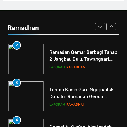
1
Penyaluran Apresiasi Marbot
dan Guru Ngaji LAZ Al Qoyyim
Ramadhan
Tahap 4 di Nguter
LAPORAN
RAMADHAN
2
Ramadan Gemar Berbagi Tahap
2 Jangkau Bulu, Tawangsari,
Baki, Kartosuro
LAPORAN
RAMADHAN
3
Terima Kasih Guru Ngaji untuk
Donatur Ramadan Gemar
Berbagi
LAPORAN
RAMADHAN
4