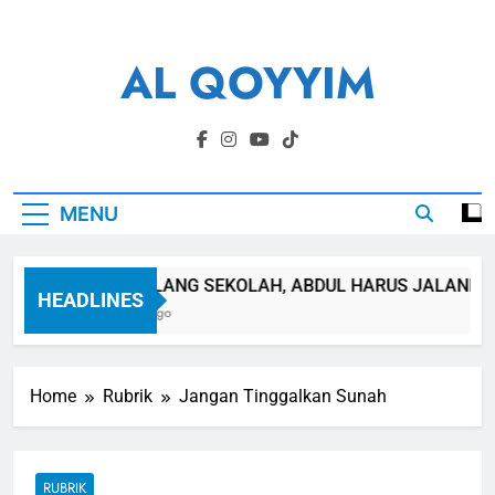
Skip
to
AL QOYYIM
content
Yayasan Al Qoyyim Sukoharjo
MENU
SEPULANG SEKOLAH, ABDUL HARUS JALANI OPER
HEADLINES
6 Jam Ago
Home
Rubrik
Jangan Tinggalkan Sunah
RUBRIK