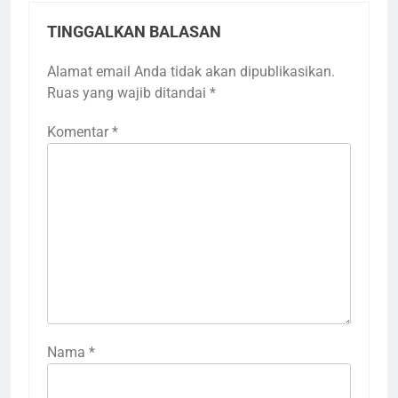
TINGGALKAN BALASAN
Alamat email Anda tidak akan dipublikasikan.
Ruas yang wajib ditandai
*
Komentar
*
Nama
3
*
Terima Kasih Guru Ngaji untuk
Donatur Ramadan Gemar