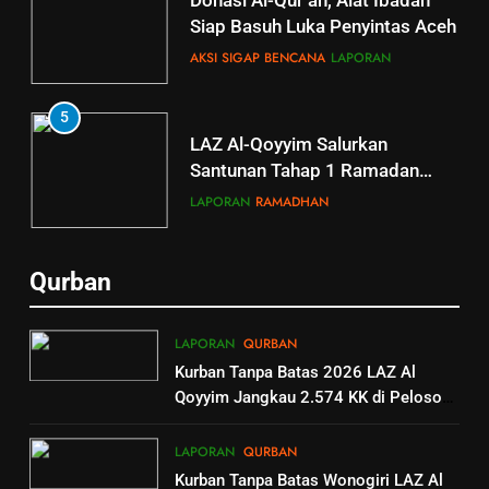
Donasi Al-Qur’an, Alat Ibadah
Siap Basuh Luka Penyintas Aceh
AKSI SIGAP BENCANA
LAPORAN
5
5
LAZ Al-Qoyyim Salurkan
Tahsin Griya Tahfidz Al-Qoyyim:
Santunan Tahap 1 Ramadan
Semangat Bapak-Bapak
Gemar Berbagi
Menjaga Kalam Ilahi di Tengah
LAPORAN
RAMADHAN
GRIYA TAHFIDZ
LAPORAN
Puasa
6
6
Qurban
GRIYA TAHFIDZ AL-QOYYIM
Berkah dengan bayar fidyah
GELAR LTJT, DORONG
RAMADHAN
LAPORAN
QURBAN
LAHIRNYA GENERASI QURANI
GRIYA TAHFIDZ
LAPORAN
Kurban Tanpa Batas 2026 LAZ Al
Qoyyim Jangkau 2.574 KK di Pelosok
1
7
hingga Palestina
Penyaluran Apresiasi Marbot
Outing Class Santri Griya Tahfiz
LAPORAN
QURBAN
dan Guru Ngaji LAZ Al Qoyyim
Al-Qoyyim Tanjung
Kurban Tanpa Batas Wonogiri LAZ Al
Tahap 4 di Nguter