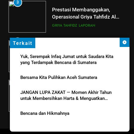
5
3
LAZ Al-Qoyyim Salurkan
Prestasi Membanggakan,
Santunan Tahap 1 Ramadan
Operasional Griya Tahfidz Al
Gemar Berbagi
Qoyyim Cetak Santri Khatam Al-
LAPORAN
RAMADHAN
GRIYA TAHFIDZ
LAPORAN
Quran 5 Kali
6
4
Terkait
Momen Haru Tasmi’ Asatizah di
Berkah dengan bayar fidyah
Griya Tahfidz Al Qoyyim Tanjung
Yuk, Serempak Infaq Jumat untuk Saudara Kita
RAMADHAN
yang Terdampak Bencana di Sumatera
di Tengah Hujan Ramadan
GRIYA TAHFIDZ
LAPORAN
Bersama Kita Pulihkan Aceh Sumatera
5
Tahsin Griya Tahfidz Al-Qoyyim:
JANGAN LUPA ZAKAT — Momen Akhir Tahun
Semangat Bapak-Bapak
untuk Membersihkan Harta & Menguatkan
Menjaga Kalam Ilahi di Tengah
Kepedulian
GRIYA TAHFIDZ
LAPORAN
Puasa
Bencana dan Hikmahnya
6
GRIYA TAHFIDZ AL-QOYYIM