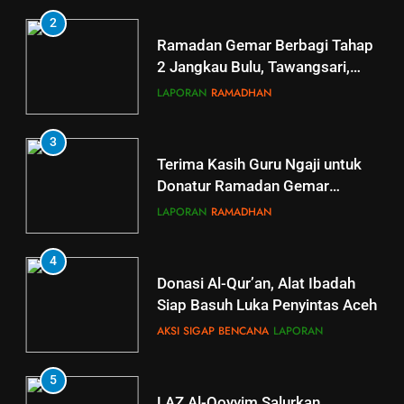
2
Ramadan Gemar Berbagi Tahap
2 Jangkau Bulu, Tawangsari,
Baki, Kartosuro
LAPORAN
RAMADHAN
3
Terima Kasih Guru Ngaji untuk
Donatur Ramadan Gemar
Berbagi
LAPORAN
RAMADHAN
4
Donasi Al-Qur’an, Alat Ibadah
Siap Basuh Luka Penyintas Aceh
AKSI SIGAP BENCANA
LAPORAN
5
5
LAZ Al-Qoyyim Salurkan