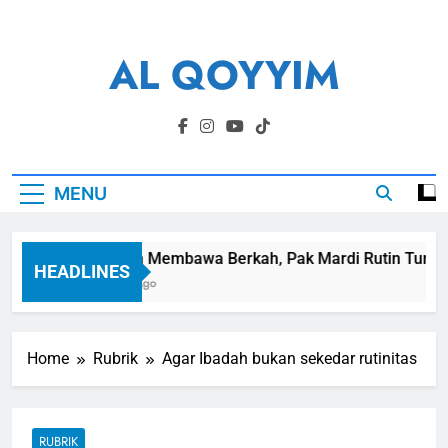
Skip
to
AL QOYYIM
content
Yayasan Al Qoyyim Sukoharjo
MENU
Panen Membawa Berkah, Pak Mardi Rutin Tunaikan 
HEADLINES
6 Hari Ago
Home
Rubrik
Agar Ibadah bukan sekedar rutinitas
RUBRIK