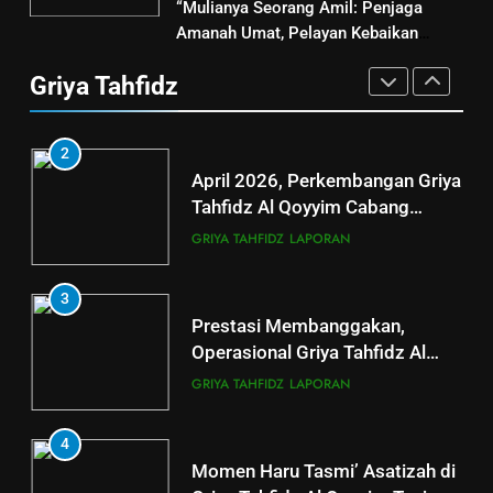
3
“Mulianya Seorang Amil: Penjaga
1
Terima Kasih Guru Ngaji untuk
Amanah Umat, Pelayan Kebaikan
Kajian Parenting Warnai
Donatur Ramadan Gemar
Tanpa Henti”
Kelulusan Ujian Juziyah Santri
Griya Tahfidz
Berbagi
Griya Tahfidz Padasan
LAPORAN
RAMADHAN
GRIYA TAHFIDZ
LAPORAN
4
2
Donasi Al-Qur’an, Alat Ibadah
April 2026, Perkembangan Griya
Siap Basuh Luka Penyintas Aceh
Tahfidz Al Qoyyim Cabang
Tanjung Capai 124 Santri Aktif
AKSI SIGAP BENCANA
LAPORAN
GRIYA TAHFIDZ
LAPORAN
5
3
LAZ Al-Qoyyim Salurkan
Prestasi Membanggakan,
Santunan Tahap 1 Ramadan
Operasional Griya Tahfidz Al
Gemar Berbagi
Qoyyim Cetak Santri Khatam Al-
LAPORAN
RAMADHAN
GRIYA TAHFIDZ
LAPORAN
Quran 5 Kali
6
4
Momen Haru Tasmi’ Asatizah di
Berkah dengan bayar fidyah