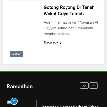
5
Gotong Royong Di Tanah
LAZ Al-Qoyyim Salurkan
Wakaf Griya Tahfidz
Santunan Tahap 1 Ramadan
Adem melihat rekan” Yayasan Al
Gemar Berbagi
LAPORAN
RAMADHAN
Qoyyim saling bahu membahu
membersihkan…
6
Baca yuk
Berkah dengan bayar fidyah
RAMADHAN
WAKAF
1
Penyaluran Apresiasi Marbot
dan Guru Ngaji LAZ Al Qoyyim
Ramadhan
Tahap 4 di Nguter
LAPORAN
RAMADHAN
2