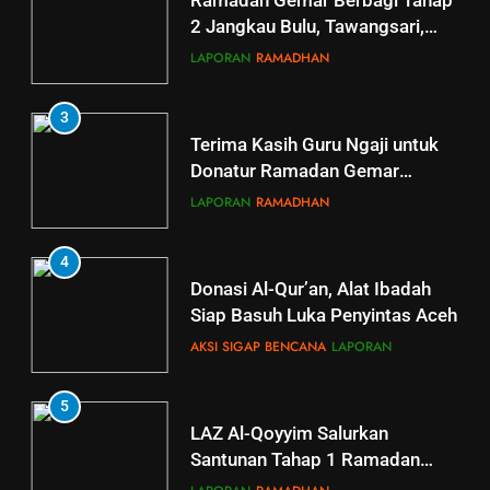
Ramadan Gemar Berbagi Tahap
2 Jangkau Bulu, Tawangsari,
Baki, Kartosuro
LAPORAN
RAMADHAN
3
Terima Kasih Guru Ngaji untuk
Donatur Ramadan Gemar
Berbagi
LAPORAN
RAMADHAN
4
Donasi Al-Qur’an, Alat Ibadah
Siap Basuh Luka Penyintas Aceh
AKSI SIGAP BENCANA
LAPORAN
5
5
LAZ Al-Qoyyim Salurkan
Tahsin Griya Tahfidz Al-Qoyyim:
Santunan Tahap 1 Ramadan
Semangat Bapak-Bapak
Gemar Berbagi