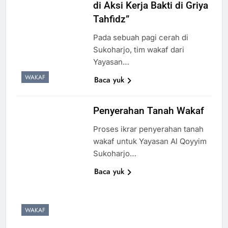
di Aksi Kerja Bakti di Griya
Tahfidz”
Pada sebuah pagi cerah di
Sukoharjo, tim wakaf dari
Yayasan…
WAKAF
Baca yuk
3
Penyerahan Tanah Wakaf
Terima Kasih Guru Ngaji untuk
Proses ikrar penyerahan tanah
Donatur Ramadan Gemar
wakaf untuk Yayasan Al Qoyyim
Berbagi
LAPORAN
RAMADHAN
Sukoharjo…
Baca yuk
4
Donasi Al-Qur’an, Alat Ibadah
Siap Basuh Luka Penyintas Aceh
WAKAF
AKSI SIGAP BENCANA
LAPORAN