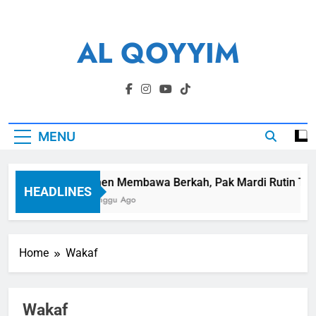
Skip
to
AL QOYYIM
content
Yayasan Al Qoyyim Sukoharjo
MENU
Panen Membawa Berkah, Pak Mardi Rutin Tuna
HEADLINES
1 Minggu Ago
Home
Wakaf
Wakaf