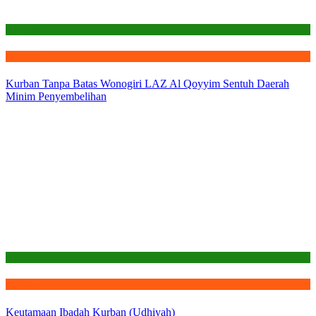
Laporan
Qurban
Kurban Tanpa Batas Wonogiri LAZ Al Qoyyim Sentuh Daerah
Minim Penyembelihan
Edukasi
Qurban
Keutamaan Ibadah Kurban (Udhiyah)