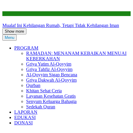
Renovasi RTLH
Mualaf Ini Kehilangan Rumah, Tetapi Tidak Kehilangan Iman
Show more
Menu
PROGRAM
RAMADAN: MENANAM KEBAIKAN MENUAI
KEBERKAHAN
Griya Yatim Al-Qoyyim
Griya Tahfiz Al-Qoyyim
Al-Qoyyim Sigap Bencana
Griya Dakwah Al-Qoyyim
Qurban
Khitan Sehat Ceria
Layanan Kesehatan Gratis
Senyum Keluarga Bahagia
Sedekah Quran
LAPORAN
EDUKASI
DONASI