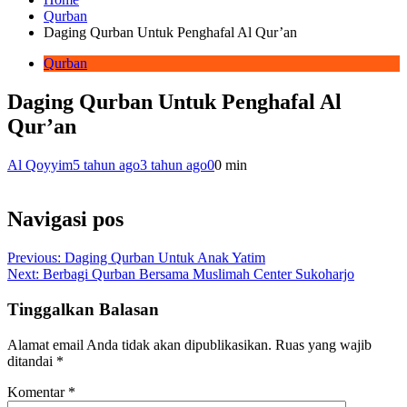
Qurban
Daging Qurban Untuk Penghafal Al Qur’an
Qurban
Daging Qurban Untuk Penghafal Al
Qur’an
Al Qoyyim
5 tahun ago
3 tahun ago
0
0 min
Navigasi pos
Previous:
Daging Qurban Untuk Anak Yatim
Next:
Berbagi Qurban Bersama Muslimah Center Sukoharjo
Tinggalkan Balasan
Alamat email Anda tidak akan dipublikasikan.
Ruas yang wajib
ditandai
*
Komentar
*