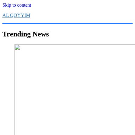
Skip to content
AL QOYYIM
Yayasan Al Qoyyim Sukoharjo
Trending News