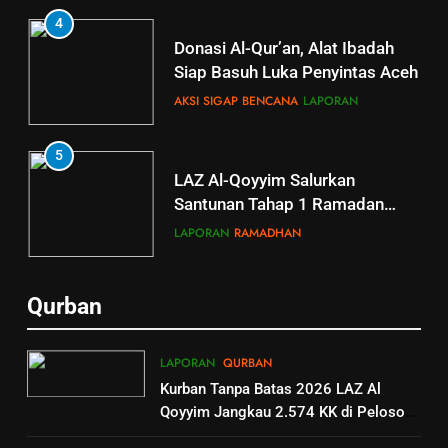
4
Donasi Al-Qur’an, Alat Ibadah
Siap Basuh Luka Penyintas Aceh
AKSI SIGAP BENCANA
LAPORAN
5
5
LAZ Al-Qoyyim Salurkan
Tahsin Griya Tahfidz Al-Qoyyim:
Santunan Tahap 1 Ramadan
Semangat Bapak-Bapak
Gemar Berbagi
Menjaga Kalam Ilahi di Tengah
LAPORAN
RAMADHAN
GRIYA TAHFIDZ
LAPORAN
Puasa
6
6
Qurban
GRIYA TAHFIDZ AL-QOYYIM
Berkah dengan bayar fidyah
GELAR LTJT, DORONG
RAMADHAN
LAPORAN
QURBAN
LAHIRNYA GENERASI QURANI
GRIYA TAHFIDZ
LAPORAN
Kurban Tanpa Batas 2026 LAZ Al
Qoyyim Jangkau 2.574 KK di Pelosok
1
7
hingga Palestina
Penyaluran Apresiasi Marbot