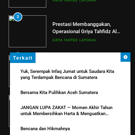
GRIYA TAHFIDZ
LAPORAN
5
3
LAZ Al-Qoyyim Salurkan
Prestasi Membanggakan,
Santunan Tahap 1 Ramadan
Operasional Griya Tahfidz Al
Gemar Berbagi
Qoyyim Cetak Santri Khatam Al-
LAPORAN
RAMADHAN
GRIYA TAHFIDZ
LAPORAN
Quran 5 Kali
6
4
Terkait
Momen Haru Tasmi’ Asatizah di
Berkah dengan bayar fidyah
Griya Tahfidz Al Qoyyim Tanjung
Yuk, Serempak Infaq Jumat untuk Saudara Kita
RAMADHAN
yang Terdampak Bencana di Sumatera
di Tengah Hujan Ramadan
GRIYA TAHFIDZ
LAPORAN
Bersama Kita Pulihkan Aceh Sumatera
5
Tahsin Griya Tahfidz Al-Qoyyim:
JANGAN LUPA ZAKAT — Momen Akhir Tahun
Semangat Bapak-Bapak
untuk Membersihkan Harta & Menguatkan
Menjaga Kalam Ilahi di Tengah
Kepedulian
GRIYA TAHFIDZ
LAPORAN
Puasa
Bencana dan Hikmahnya