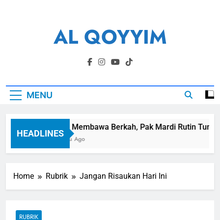
Skip
to
AL QOYYIM
content
Yayasan Al Qoyyim Sukoharjo
MENU
Panen Membawa Berkah, Pak Mardi Rutin Tunaikan 
HEADLINES
1 Minggu Ago
Home
Rubrik
Jangan Risaukan Hari Ini
RUBRIK