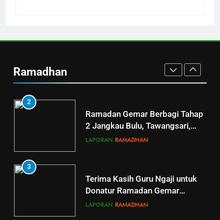
RAMADHAN
1
Penyaluran Apresiasi Marbot
dan Guru Ngaji LAZ Al Qoyyim
Ramadhan
Tahap 4 di Nguter
LAPORAN
RAMADHAN
2
Ramadan Gemar Berbagi Tahap
2 Jangkau Bulu, Tawangsari,
Baki, Kartosuro
LAPORAN
RAMADHAN
3
Terima Kasih Guru Ngaji untuk
Donatur Ramadan Gemar
Berbagi
LAPORAN
RAMADHAN