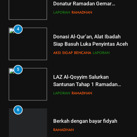
Donatur Ramadan Gemar
Berbagi
LAPORAN
RAMADHAN
4
Donasi Al-Qur’an, Alat Ibadah
Siap Basuh Luka Penyintas Aceh
AKSI SIGAP BENCANA
LAPORAN
5
5
LAZ Al-Qoyyim Salurkan
Tahsin Griya Tahfidz Al-Qoyyim:
Santunan Tahap 1 Ramadan
Semangat Bapak-Bapak
Gemar Berbagi
Menjaga Kalam Ilahi di Tengah
LAPORAN
RAMADHAN
GRIYA TAHFIDZ
LAPORAN
Puasa
6
6
GRIYA TAHFIDZ AL-QOYYIM
Berkah dengan bayar fidyah
GELAR LTJT, DORONG
RAMADHAN
LAHIRNYA GENERASI QURANI
GRIYA TAHFIDZ
LAPORAN