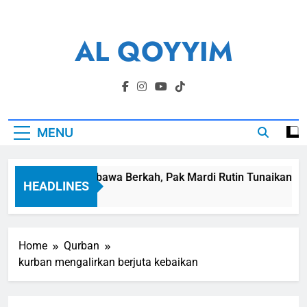
Skip
to
AL QOYYIM
content
Yayasan Al Qoyyim Sukoharjo
MENU
Panen Membawa Berkah, Pak Mardi Rutin Tunaikan Zakat
HEADLINES
6 Hari Ago
Home
Qurban
kurban mengalirkan berjuta kebaikan