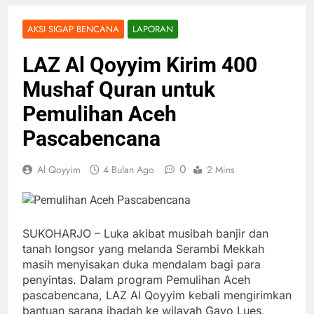
AKSI SIGAP BENCANA
LAPORAN
LAZ Al Qoyyim Kirim 400
Mushaf Quran untuk
Pemulihan Aceh
Pascabencana
0
Al Qoyyim
4 Bulan Ago
2 Mins
SUKOHARJO – Luka akibat musibah banjir dan
tanah longsor yang melanda Serambi Mekkah
masih menyisakan duka mendalam bagi para
penyintas. Dalam program Pemulihan Aceh
pascabencana, LAZ Al Qoyyim kebali mengirimkan
bantuan sarana ibadah ke wilayah Gayo Lues,