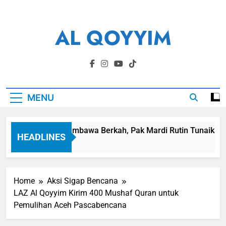
Skip
to
AL QOYYIM
content
Yayasan Al Qoyyim Sukoharjo
MENU
Panen Membawa Berkah, Pak Mardi Rutin Tunaikan Za
HEADLINES
7 Hari Ago
Home
Aksi Sigap Bencana
LAZ Al Qoyyim Kirim 400 Mushaf Quran untuk
Pemulihan Aceh Pascabencana