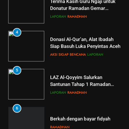
Al Qoyyim
1 minggu ago
0
Donatur Ramadan Gemar
Berbagi
LAPORAN
RAMADHAN
4
Donasi Al-Qur’an, Alat Ibadah
Siap Basuh Luka Penyintas Aceh
AKSI SIGAP BENCANA
LAPORAN
5
5
LAZ Al-Qoyyim Salurkan
Tahsin Griya Tahfidz Al-Qoyyim:
Santunan Tahap 1 Ramadan
Semangat Bapak-Bapak
Gemar Berbagi
Menjaga Kalam Ilahi di Tengah
LAPORAN
RAMADHAN
GRIYA TAHFIDZ
LAPORAN
Puasa
6
6
GRIYA TAHFIDZ AL-QOYYIM
Berkah dengan bayar fidyah
GELAR LTJT, DORONG
RAMADHAN
LAHIRNYA GENERASI QURANI
GRIYA TAHFIDZ
LAPORAN