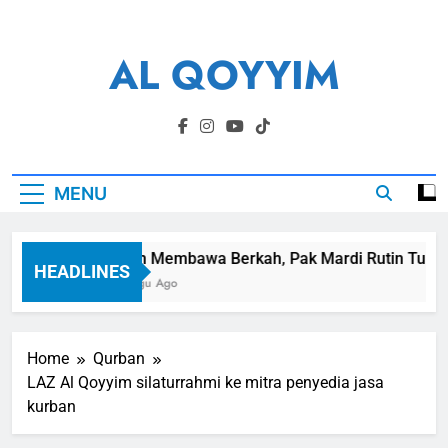
Skip
to
AL QOYYIM
content
Yayasan Al Qoyyim Sukoharjo
MENU
Panen Membawa Berkah, Pak Mardi Rutin Tunaikan
HEADLINES
1 Minggu Ago
Home
Qurban
LAZ Al Qoyyim silaturrahmi ke mitra penyedia jasa
kurban