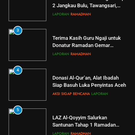
2 Jangkau Bulu, Tawangsari,
Baki, Kartosuro
LAPORAN
RAMADHAN
3
Terima Kasih Guru Ngaji untuk
Donatur Ramadan Gemar
Berbagi
LAPORAN
RAMADHAN
4
Donasi Al-Qur’an, Alat Ibadah
Siap Basuh Luka Penyintas Aceh
AKSI SIGAP BENCANA
LAPORAN
5
5
LAZ Al-Qoyyim Salurkan
Tahsin Griya Tahfidz Al-Qoyyim:
Santunan Tahap 1 Ramadan
Semangat Bapak-Bapak
Gemar Berbagi
Menjaga Kalam Ilahi di Tengah
LAPORAN
RAMADHAN
GRIYA TAHFIDZ
LAPORAN