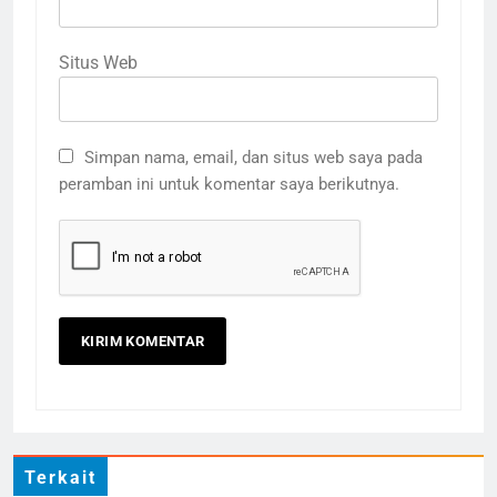
Situs Web
Simpan nama, email, dan situs web saya pada
peramban ini untuk komentar saya berikutnya.
3
Terima Kasih Guru Ngaji untuk
Donatur Ramadan Gemar
Berbagi
LAPORAN
RAMADHAN
4
Donasi Al-Qur’an, Alat Ibadah
Siap Basuh Luka Penyintas Aceh
AKSI SIGAP BENCANA
LAPORAN
Terkait