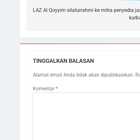
Navigasi
pos
LAZ Al Qoyyim silaturrahmi ke mitra penyedia ja
kurb
TINGGALKAN BALASAN
Alamat email Anda tidak akan dipublikasikan.
R
Komentar
*