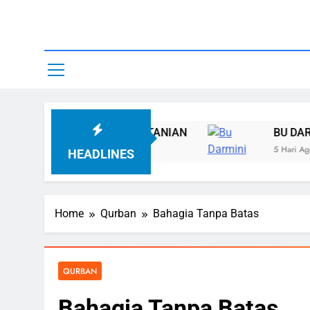
Skip
to
content
Yayasan A
AKAT PERTANIAN
BU DARMINI MENERUSKAN
5 Hari Ago
HEADLINES
Home
Qurban
Bahagia Tanpa Batas
QURBAN
Bahagia Tanpa Batas