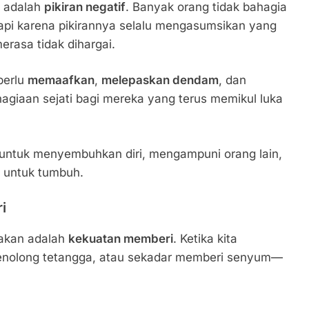
n adalah
pikiran negatif
. Banyak orang tidak bahagia
api karena pikirannya selalu mengasumsikan yang
erasa tidak dihargai.
perlu
memaafkan
,
melepaskan dendam
, dan
hagiaan sejati bagi mereka yang terus memikul luka
n untuk menyembuhkan diri, mengampuni orang lain,
i untuk tumbuh.
i
pakan adalah
kekuatan memberi
. Ketika kita
enolong tetangga, atau sekadar memberi senyum—