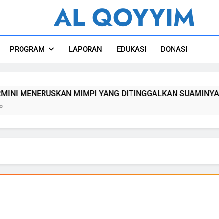
AL QOYYIM
l Qoyyim Sukoharjo
PROGRAM
LAPORAN
EDUKASI
DONASI
 MIMPI YANG DITINGGALKAN SUAMINYA
MU
7 H