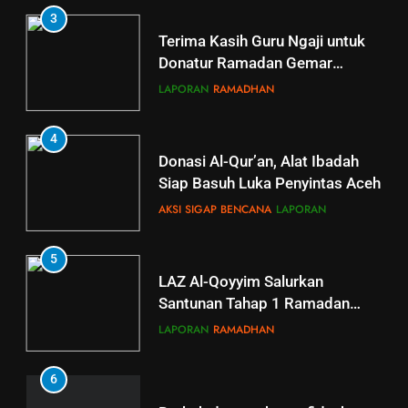
3
di Taman Wisata Gunung Pegat
Terima Kasih Guru Ngaji untuk
Al Qoyyim
3 tahun ago
0
Donatur Ramadan Gemar
Berbagi
LAPORAN
RAMADHAN
4
Donasi Al-Qur’an, Alat Ibadah
Siap Basuh Luka Penyintas Aceh
AKSI SIGAP BENCANA
LAPORAN
5
5
LAZ Al-Qoyyim Salurkan
Tahsin Griya Tahfidz Al-Qoyyim:
Santunan Tahap 1 Ramadan
Semangat Bapak-Bapak
Gemar Berbagi
Menjaga Kalam Ilahi di Tengah
LAPORAN
RAMADHAN
GRIYA TAHFIDZ
LAPORAN
Puasa
6
6
GRIYA TAHFIDZ AL-QOYYIM
Berkah dengan bayar fidyah