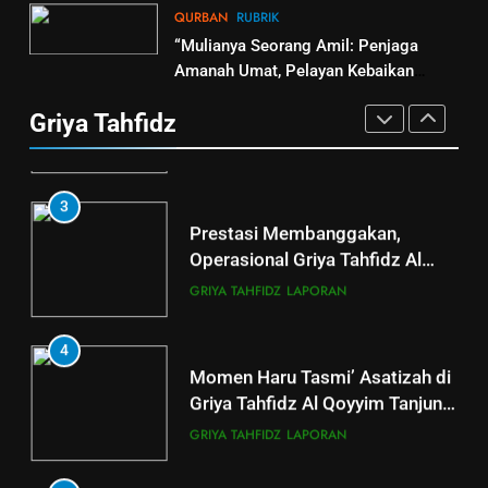
QURBAN
RUBRIK
4
“Mulianya Seorang Amil: Penjaga
2
Donasi Al-Qur’an, Alat Ibadah
Amanah Umat, Pelayan Kebaikan
April 2026, Perkembangan Griya
Siap Basuh Luka Penyintas Aceh
Tanpa Henti”
Tahfidz Al Qoyyim Cabang
Griya Tahfidz
Tanjung Capai 124 Santri Aktif
AKSI SIGAP BENCANA
LAPORAN
GRIYA TAHFIDZ
LAPORAN
5
3
LAZ Al-Qoyyim Salurkan
Prestasi Membanggakan,
Santunan Tahap 1 Ramadan
Operasional Griya Tahfidz Al
Gemar Berbagi
Qoyyim Cetak Santri Khatam Al-
LAPORAN
RAMADHAN
GRIYA TAHFIDZ
LAPORAN
Quran 5 Kali
6
4
Momen Haru Tasmi’ Asatizah di
Berkah dengan bayar fidyah
Griya Tahfidz Al Qoyyim Tanjung
RAMADHAN
di Tengah Hujan Ramadan
GRIYA TAHFIDZ
LAPORAN
5