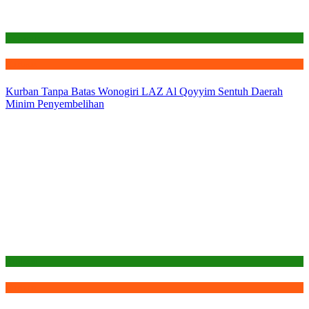
Laporan
Qurban
Kurban Tanpa Batas Wonogiri LAZ Al Qoyyim Sentuh Daerah
Minim Penyembelihan
Edukasi
Qurban