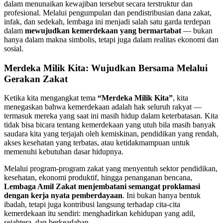
dalam menunaikan kewajiban tersebut secara terstruktur dan
profesional. Melalui pengumpulan dan pendistribusian dana zakat,
infak, dan sedekah, lembaga ini menjadi salah satu garda terdepan
dalam
mewujudkan kemerdekaan yang bermartabat
— bukan
hanya dalam makna simbolis, tetapi juga dalam realitas ekonomi dan
sosial.
Merdeka Milik Kita: Wujudkan Bersama Melalui
Gerakan Zakat
Ketika kita mengangkat tema
“Merdeka Milik Kita”
, kita
menegaskan bahwa kemerdekaan adalah hak seluruh rakyat —
termasuk mereka yang saat ini masih hidup dalam keterbatasan. Kita
tidak bisa bicara tentang kemerdekaan yang utuh bila masih banyak
saudara kita yang terjajah oleh kemiskinan, pendidikan yang rendah,
akses kesehatan yang terbatas, atau ketidakmampuan untuk
memenuhi kebutuhan dasar hidupnya.
Melalui program-program zakat yang menyentuh sektor pendidikan,
kesehatan, ekonomi produktif, hingga penanganan bencana,
Lembaga Amil Zakat menjembatani semangat proklamasi
dengan kerja nyata pemberdayaan
. Ini bukan hanya bentuk
ibadah, tetapi juga kontribusi langsung terhadap cita-cita
kemerdekaan itu sendiri: menghadirkan kehidupan yang adil,
sejahtera, dan berkeadaban.