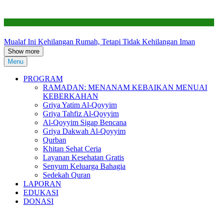
Renovasi RTLH
Mualaf Ini Kehilangan Rumah, Tetapi Tidak Kehilangan Iman
Show more
Menu
PROGRAM
RAMADAN: MENANAM KEBAIKAN MENUAI
KEBERKAHAN
Griya Yatim Al-Qoyyim
Griya Tahfiz Al-Qoyyim
Al-Qoyyim Sigap Bencana
Griya Dakwah Al-Qoyyim
Qurban
Khitan Sehat Ceria
Layanan Kesehatan Gratis
Senyum Keluarga Bahagia
Sedekah Quran
LAPORAN
EDUKASI
DONASI