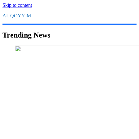
Skip to content
AL QOYYIM
Yayasan Al Qoyyim Sukoharjo
Trending News