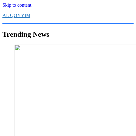
Skip to content
AL QOYYIM
Yayasan Al Qoyyim Sukoharjo
Trending News