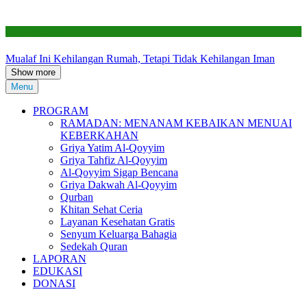
Renovasi RTLH
Mualaf Ini Kehilangan Rumah, Tetapi Tidak Kehilangan Iman
Show more
Menu
PROGRAM
RAMADAN: MENANAM KEBAIKAN MENUAI
KEBERKAHAN
Griya Yatim Al-Qoyyim
Griya Tahfiz Al-Qoyyim
Al-Qoyyim Sigap Bencana
Griya Dakwah Al-Qoyyim
Qurban
Khitan Sehat Ceria
Layanan Kesehatan Gratis
Senyum Keluarga Bahagia
Sedekah Quran
LAPORAN
EDUKASI
DONASI