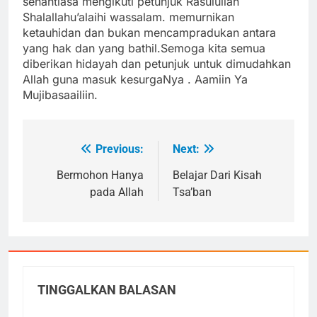
senantiasa mengikuti petunjuk Rasulullah
Shalallahu’alaihi wassalam. memurnikan
ketauhidan dan bukan mencampradukan antara
yang hak dan yang bathil.Semoga kita semua
diberikan hidayah dan petunjuk untuk dimudahkan
Allah guna masuk kesurgaNya . Aamiin Ya
Mujibasaailiin.
Previous:
Next:
Navigasi
pos
Bermohon Hanya
Belajar Dari Kisah
pada Allah
Tsa’ban
TINGGALKAN BALASAN