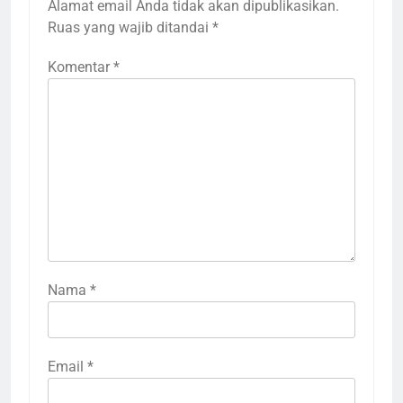
Alamat email Anda tidak akan dipublikasikan.
Ruas yang wajib ditandai
*
Komentar
*
Nama
3
*
Terima Kasih Guru Ngaji untuk
Donatur Ramadan Gemar
Berbagi
LAPORAN
RAMADHAN
Email
*