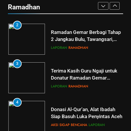
dan Guru Ngaji LAZ Al Qoyyim
Ramadhan
Tahap 4 di Nguter
LAPORAN
RAMADHAN
2
Ramadan Gemar Berbagi Tahap
2 Jangkau Bulu, Tawangsari,
Baki, Kartosuro
LAPORAN
RAMADHAN
3
Terima Kasih Guru Ngaji untuk
Donatur Ramadan Gemar
Berbagi
LAPORAN
RAMADHAN
4
Donasi Al-Qur’an, Alat Ibadah
Siap Basuh Luka Penyintas Aceh
AKSI SIGAP BENCANA
LAPORAN