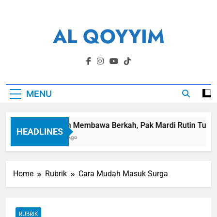
Skip
to
AL QOYYIM
content
Yayasan Al Qoyyim Sukoharjo
MENU
Panen Membawa Berkah, Pak Mardi Rutin Tunaikan
HEADLINES
6 Hari Ago
Home
Rubrik
Cara Mudah Masuk Surga
RUBRIK