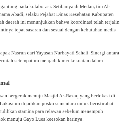
gantung pada kolaborasi. Setibanya di Medan, tim Al-
nama Abadi, selaku Pejabat Dinas Kesehatan Kabupaten
h daerah ini menunjukkan bahwa koordinasi telah terjalin
ntinya tepat sasaran dan sesuai dengan kebutuhan medis
Bapak Nasrun dari Yayasan Nurhayati Sahali. Sinergi antara
intah setempat ini menjadi kunci kekuatan dalam
imal
awan bergerak menuju Masjid Ar-Razaq yang berlokasi di
okasi ini dijadikan posko sementara untuk beristirahat
memulihkan stamina para relawan sebelum menempuh
elok menuju Gayo Lues keesokan harinya.