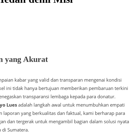
SIUNAN GURU DI SUKOHARJO LUDES TERBAKAR
URTAD DEMI ISLAM, KINI ANAKNYA BISA MENUNTASK
ENTING WARNAI KELULUSAN UJIAN JUZIYAH SANTRI GR
EMBERDAYAAN EKONOMI UMAT LAZ AL QOYYIM DAN K
n yang Akurat
UKTIF LAZ AL QOYYIM DONGKRAK KAPASITAS USAHA A
O
mpaian kabar yang valid dan transparan mengenai kondisi
ikel ini tidak hanya bertujuan memberikan pembaruan terkini
enegaskan transparansi lembaga kepada para donatur.
yo Lues
adalah langkah awal untuk menumbuhkan empati
 laporan yang berkualitas dan faktual, kami berharap para
gan dan tergerak untuk mengambil bagian dalam solusi nyata
 di Sumatera.