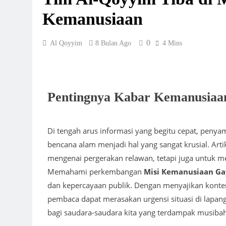
RUMAH PEN
Kemanusiaan
3 Minggu Ago
MENOLAK M
3 Minggu Ago
0
Al Qoyyim
8 Bulan Ago
4 Mins
KAJIAN PAR
3 Minggu Ago
PROGRAM P
3 Minggu Ago
Pentingnya Kabar Kemanusiaa
ZAKAT PROD
POLOKART
1 Bulan Ago
Di tengah arus informasi yang begitu cepat, penya
bencana alam menjadi hal yang sangat krusial. Art
mengenai pergerakan relawan, tetapi juga untuk m
Memahami perkembangan
Misi Kemanusiaan Ga
dan kepercayaan publik. Dengan menyajikan konten
pembaca dapat merasakan urgensi situasi di lapan
bagi saudara-saudara kita yang terdampak musibah