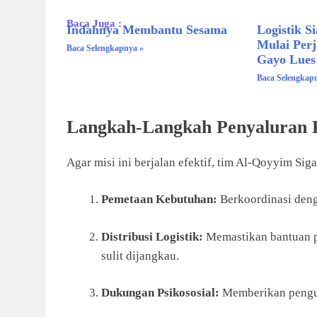
Baca Juga :
Indahnya Membantu Sesama
Logistik S
Mulai Per
Baca Selengkapnya »
Gayo Lues
Baca Selengkap
Langkah-Langkah Penyaluran 
Agar misi ini berjalan efektif, tim Al-Qoyyim Si
Pemetaan Kebutuhan:
Berkoordinasi deng
Distribusi Logistik:
Memastikan bantuan p
sulit dijangkau.
Dukungan Psikososial:
Memberikan pengua