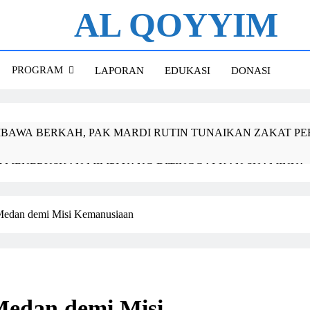
AL QOYYIM
 Qoyyim Sukoharjo
PROGRAM
LAPORAN
EDUKASI
DONASI
BAWA BERKAH, PAK MARDI RUTIN TUNAIKAN ZAKAT PE
I MENERUSKAN MIMPI YANG DITINGGALKAN SUAMINYA
I KEHILANGAN RUMAH, TETAPI TIDAK KEHILANGAN IMA
Medan demi Misi Kemanusiaan
A KELOLA ZAKAT, LAZ AL QOYYIM DAN YAYASAN AT-T
AZIS AT-TAQWA
MENUNGGU DEMI SATU LUBANG KANCING
Medan demi Misi