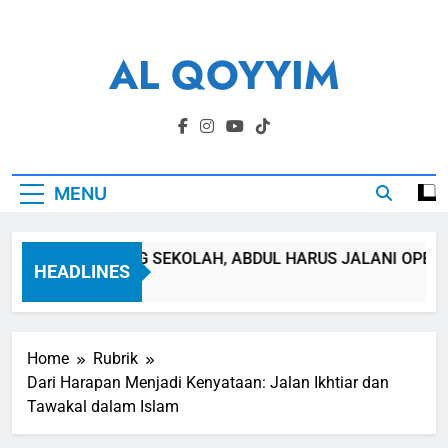
Skip
to
AL QOYYIM
content
Yayasan Al Qoyyim Sukoharjo
MENU
SEPULANG SEKOLAH, ABDUL HARUS JALANI OPERASI
HEADLINES
4 Jam Ago
Home
Rubrik
Dari Harapan Menjadi Kenyataan: Jalan Ikhtiar dan
Tawakal dalam Islam