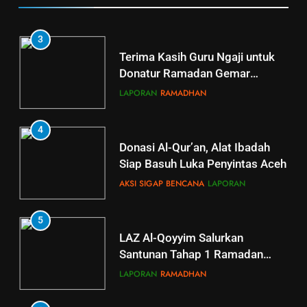
3
Terima Kasih Guru Ngaji untuk
Donatur Ramadan Gemar
Berbagi
LAPORAN
RAMADHAN
4
Donasi Al-Qur’an, Alat Ibadah
Siap Basuh Luka Penyintas Aceh
AKSI SIGAP BENCANA
LAPORAN
5
5
LAZ Al-Qoyyim Salurkan
Tahsin Griya Tahfidz Al-Qoyyim:
Santunan Tahap 1 Ramadan
Semangat Bapak-Bapak
Gemar Berbagi
Menjaga Kalam Ilahi di Tengah
LAPORAN
RAMADHAN
GRIYA TAHFIDZ
LAPORAN
Puasa
6