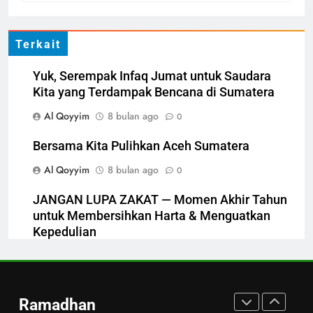
Santunan Tahap 1 Ramadan
Gemar Berbagi
LAPORAN
RAMADHAN
Terkait
6
Yuk, Serempak Infaq Jumat untuk Saudara
Kita yang Terdampak Bencana di Sumatera
Berkah dengan bayar fidyah
Al Qoyyim
8 bulan ago
0
RAMADHAN
Bersama Kita Pulihkan Aceh Sumatera
1
Al Qoyyim
8 bulan ago
0
Penyaluran Apresiasi Marbot
dan Guru Ngaji LAZ Al Qoyyim
JANGAN LUPA ZAKAT — Momen Akhir Tahun
Tahap 4 di Nguter
untuk Membersihkan Harta & Menguatkan
LAPORAN
RAMADHAN
Kepedulian
Al Qoyyim
8 bulan ago
2
0
Ramadan Gemar Berbagi Tahap
Bencana dan Hikmahnya
2 Jangkau Bulu, Tawangsari,
Ramadhan
Baki, Kartosuro
Al Qoyyim
8 bulan ago
LAPORAN
RAMADHAN
0