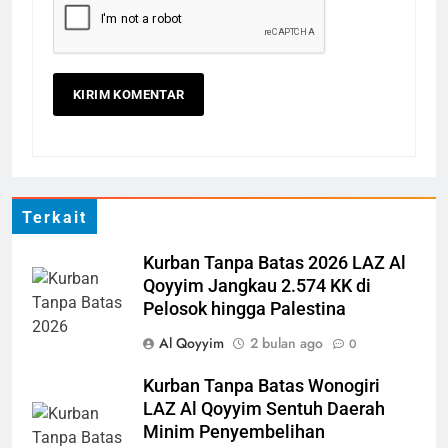
Terima Kasih Guru Ngaji untuk
Donatur Ramadan Gemar
Berbagi
LAPORAN
RAMADHAN
4
Donasi Al-Qur’an, Alat Ibadah
Siap Basuh Luka Penyintas Aceh
AKSI SIGAP BENCANA
LAPORAN
Terkait
5
Kurban Tanpa Batas 2026 LAZ Al
LAZ Al-Qoyyim Salurkan
Qoyyim Jangkau 2.574 KK di
Santunan Tahap 1 Ramadan
Pelosok hingga Palestina
Gemar Berbagi
LAPORAN
RAMADHAN
Al Qoyyim
2 bulan ago
0
Kurban Tanpa Batas Wonogiri
6
LAZ Al Qoyyim Sentuh Daerah
Berkah dengan bayar fidyah
Minim Penyembelihan