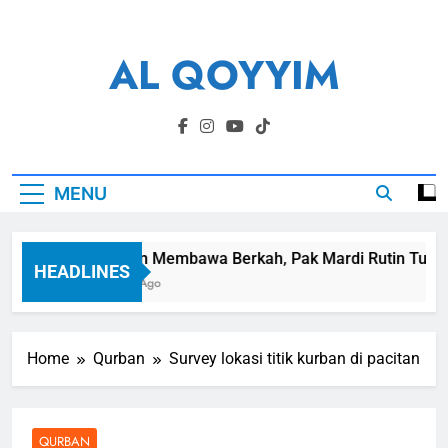
Skip
to
AL QOYYIM
content
Yayasan Al Qoyyim Sukoharjo
MENU
Panen Membawa Berkah, Pak Mardi Rutin Tunaikan
HEADLINES
6 Hari Ago
Home
Qurban
Survey lokasi titik kurban di pacitan
QURBAN