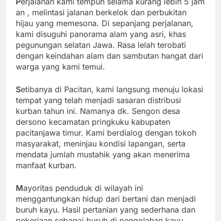
P
erjalanan kami tempuh selama kurang lebih 5 jam
an , melintasi jalanan berkelok dan perbukitan
hijau yang memesona. Di sepanjang perjalanan,
kami disuguhi panorama alam yang asri, khas
pegunungan selatan Jawa. Rasa lelah terobati
dengan keindahan alam dan sambutan hangat dari
warga yang kami temui.
S
etibanya di Pacitan, kami langsung menuju lokasi
tempat yang telah menjadi sasaran distribusi
kurban tahun ini. Namanya dk. Sengon desa
dersono kecamatan pringkuku kabupaten
pacitanjawa timur. Kami berdialog dengan tokoh
masyarakat, meninjau kondisi lapangan, serta
mendata jumlah mustahik yang akan menerima
manfaat kurban.
M
ayoritas penduduk di wilayah ini
menggantungkan hidup dari bertani dan menjadi
buruh kayu. Hasil pertanian yang sederhana dan
pekerjaan sebagai buruh di pengolahan kayu