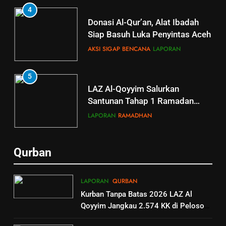
4
Donasi Al-Qur’an, Alat Ibadah
Siap Basuh Luka Penyintas Aceh
AKSI SIGAP BENCANA
LAPORAN
5
5
LAZ Al-Qoyyim Salurkan
Tahsin Griya Tahfidz Al-Qoyyim:
Santunan Tahap 1 Ramadan
Semangat Bapak-Bapak
Gemar Berbagi
Menjaga Kalam Ilahi di Tengah
LAPORAN
RAMADHAN
GRIYA TAHFIDZ
LAPORAN
Puasa
6
6
Qurban
GRIYA TAHFIDZ AL-QOYYIM
Berkah dengan bayar fidyah
GELAR LTJT, DORONG
RAMADHAN
LAPORAN
QURBAN
LAHIRNYA GENERASI QURANI
GRIYA TAHFIDZ
LAPORAN
Kurban Tanpa Batas 2026 LAZ Al
Qoyyim Jangkau 2.574 KK di Pelosok
1
7
hingga Palestina
Penyaluran Apresiasi Marbot
Outing Class Santri Griya Tahfiz