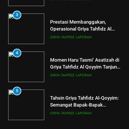
5
3
LAZ Al-Qoyyim Salurkan
Prestasi Membanggakan,
Santunan Tahap 1 Ramadan
Operasional Griya Tahfidz Al
Gemar Berbagi
Qoyyim Cetak Santri Khatam Al-
LAPORAN
RAMADHAN
GRIYA TAHFIDZ
LAPORAN
Quran 5 Kali
6
4
Momen Haru Tasmi’ Asatizah di
Berkah dengan bayar fidyah
Griya Tahfidz Al Qoyyim Tanjung
RAMADHAN
di Tengah Hujan Ramadan
GRIYA TAHFIDZ
LAPORAN
5
Tahsin Griya Tahfidz Al-Qoyyim:
Semangat Bapak-Bapak
Menjaga Kalam Ilahi di Tengah
GRIYA TAHFIDZ
LAPORAN
Puasa
6