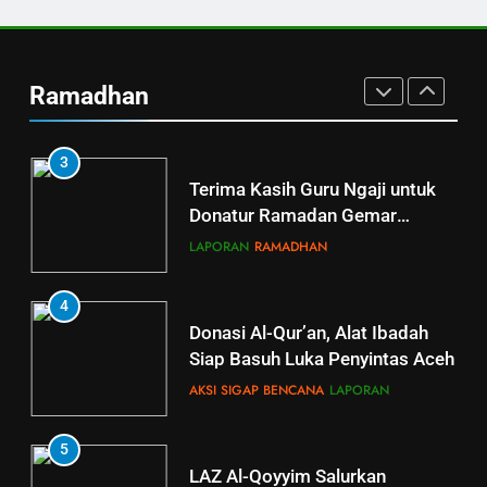
2
LAZ Al Qoyyim Kirim 400 Mushaf
Ramadan Gemar Berbagi Tahap
Quran untuk Pemulihan Aceh
2 Jangkau Bulu, Tawangsari,
Pascabencana
Ramadhan
Baki, Kartosuro
LAPORAN
RAMADHAN
Al Qoyyim
4 bulan ago
0
3
LAZ Al Qoyyim Salurkan Bantuan
Terima Kasih Guru Ngaji untuk
Penyintas Bencana Gayo Lues
Aceh Tahap 3
Donatur Ramadan Gemar
Berbagi
LAPORAN
RAMADHAN
Al Qoyyim
5 bulan ago
0
4
Donasi Al-Qur’an, Alat Ibadah
Siap Basuh Luka Penyintas Aceh
AKSI SIGAP BENCANA
LAPORAN
5
5
LAZ Al-Qoyyim Salurkan
Tahsin Griya Tahfidz Al-Qoyyim: