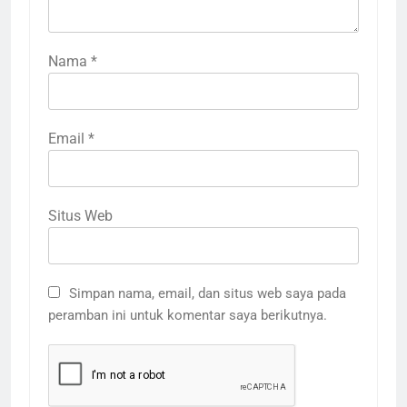
Nama
*
Email
*
Situs Web
3
Terima Kasih Guru Ngaji untuk
Donatur Ramadan Gemar
Simpan nama, email, dan situs web saya pada
Berbagi
LAPORAN
RAMADHAN
peramban ini untuk komentar saya berikutnya.
4
Donasi Al-Qur’an, Alat Ibadah
Siap Basuh Luka Penyintas Aceh