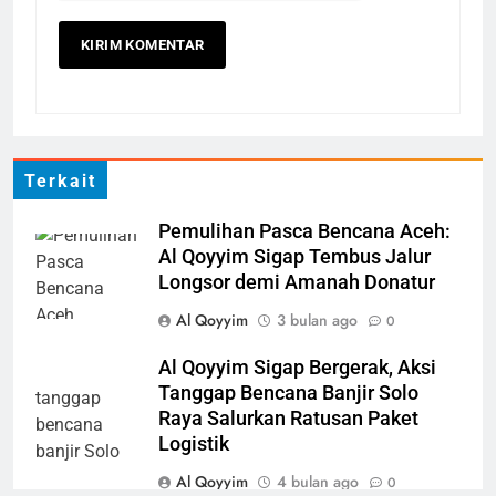
AKSI SIGAP BENCANA
LAPORAN
5
LAZ Al-Qoyyim Salurkan
Santunan Tahap 1 Ramadan
Gemar Berbagi
LAPORAN
RAMADHAN
Terkait
6
Pemulihan Pasca Bencana Aceh:
Al Qoyyim Sigap Tembus Jalur
Berkah dengan bayar fidyah
Longsor demi Amanah Donatur
RAMADHAN
Al Qoyyim
3 bulan ago
0
Al Qoyyim Sigap Bergerak, Aksi
1
Tanggap Bencana Banjir Solo
Penyaluran Apresiasi Marbot
Raya Salurkan Ratusan Paket
dan Guru Ngaji LAZ Al Qoyyim
Logistik
Tahap 4 di Nguter
LAPORAN
RAMADHAN
Al Qoyyim
4 bulan ago
0