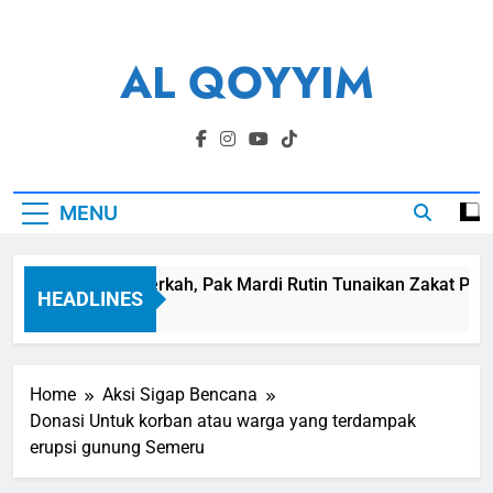
Skip
to
AL QOYYIM
content
Yayasan Al Qoyyim Sukoharjo
MENU
nen Membawa Berkah, Pak Mardi Rutin Tunaikan Zakat Perta
HEADLINES
Minggu Ago
Home
Aksi Sigap Bencana
Donasi Untuk korban atau warga yang terdampak
erupsi gunung Semeru