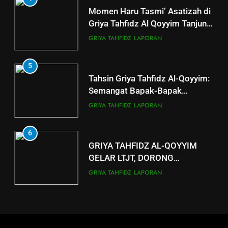
Momen Haru Tasmi’ Asatizah di
Berkah dengan bayar fidyah
Griya Tahfidz Al Qoyyim Tanjung
RAMADHAN
di Tengah Hujan Ramadan
GRIYA TAHFIDZ
LAPORAN
5
Tahsin Griya Tahfidz Al-Qoyyim:
Semangat Bapak-Bapak
Menjaga Kalam Ilahi di Tengah
GRIYA TAHFIDZ
LAPORAN
Puasa
6
GRIYA TAHFIDZ AL-QOYYIM
GELAR LTJT, DORONG
LAHIRNYA GENERASI QURANI
GRIYA TAHFIDZ
LAPORAN
7
Outing Class Santri Griya Tahfiz
Al-Qoyyim Tanjung