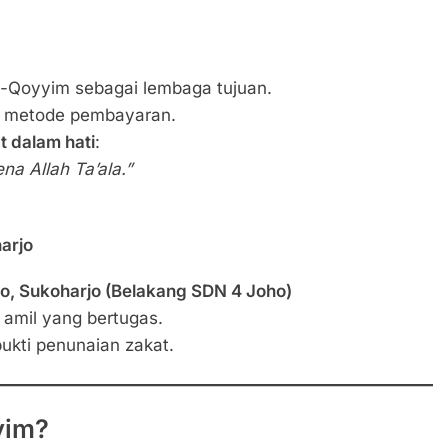
Al-Qoyyim sebagai lembaga tujuan.
an metode pembayaran.
t dalam hati
:
a Allah Ta’ala.”
arjo
o, Sukoharjo (Belakang SDN 4 Joho)
amil yang bertugas.
ukti penunaian zakat.
yim?