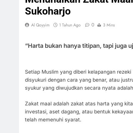
Sukoharjo
0
Al Qoyyim
1 Tahun Ago
3 Mins
“Harta bukan hanya titipan, tapi juga 
Setiap Muslim yang diberi kelapangan rezeki s
disyukuri dengan cara yang benar, atau justr
syukur yang diwujudkan secara nyata adala
Zakat maal adalah zakat atas harta yang kita 
investasi, aset dagang, atau bentuk kekay
telah memenuhi syarat.