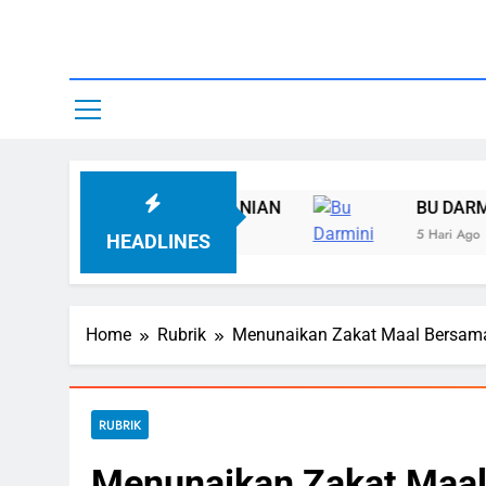
Skip
to
content
Yayasan A
KAT PERTANIAN
BU DARMINI MENERUSKAN 
5 Hari Ago
HEADLINES
Home
Rubrik
Menunaikan Zakat Maal Bersama
RUBRIK
Menunaikan Zakat Maal