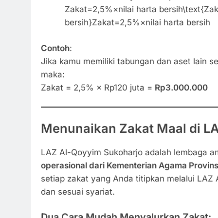
Zakat=2,5%×nilai harta bersih\text{Zaka
bersih}Zakat=2,5%×nilai harta bersih
Contoh
:
Jika kamu memiliki tabungan dan aset lain se
maka:
Zakat = 2,5% × Rp120 juta =
Rp3.000.000
Menunaikan Zakat Maal di L
LAZ Al-Qoyyim Sukoharjo adalah lembaga am
operasional dari Kementerian Agama Provin
setiap zakat yang Anda titipkan melalui LAZ
dan sesuai syariat.
Dua Cara Mudah Menyalurkan Zakat: