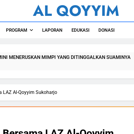
AL QOYYIM
l Qoyyim Sukoharjo
PROGRAM
LAPORAN
EDUKASI
DONASI
MIMPI YANG DITINGGALKAN SUAMINYA
MUA
1 Mi
 LAZ Al-Qoyyim Sukoharjo
 Bersama LAZ Al-Qoyyim