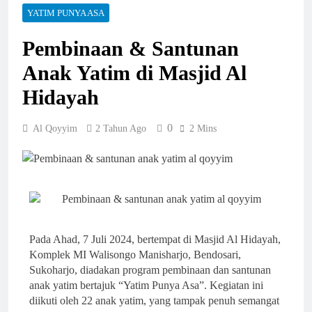
Mualaf Ini Kehilangan
YATIM PUNYA ASA
Rumah, Tetapi Tidak
Kehilangan Iman
2 Minggu Ago
Pembinaan & Santunan
Perkuat Tata Kelola
Zakat, LAZ Al Qoyyim
Anak Yatim di Masjid Al
dan Yayasan At-Taqwa
2 Minggu Ago
Nguter Sepakati
Dua Hari Menunggu
Hidayah
Pengalihan Manajemen
Demi Satu Lubang
LAZIS At-Taqwa
Kancing
2 Minggu Ago
0
Al Qoyyim
2 Tahun Ago
2 Mins
Rumah Pensiunan
Guru di Sukoharjo
Ludes Terbakar
3 Minggu Ago
Menolak Murtad Demi
Islam, Kini Anaknya
Bisa Menuntaskan
3 Minggu Ago
Sekolah
Kajian Parenting Warnai
Kelulusan Ujian Juziyah
Pada Ahad, 7 Juli 2024, bertempat di Masjid Al Hidayah,
Santri Griya Tahfidz
3 Minggu Ago
Komplek MI Walisongo Manisharjo, Bendosari,
Padasan
Program Pemberdayaan
Sukoharjo, diadakan program pembinaan dan santunan
Ekonomi Umat LAZ Al
anak yatim bertajuk “Yatim Punya Asa”. Kegiatan ini
Qoyyim dan Kemenag
3 Minggu Ago
diikuti oleh 22 anak yatim, yang tampak penuh semangat
Sukoharjo Resmi Dimulai