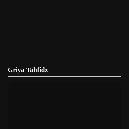
hingga Palestina
LAPORAN
QURBAN
Kurban Tanpa Batas Wonogiri LAZ Al
Qoyyim Sentuh Daerah Minim
Penyembelihan
EDUKASI
QURBAN
Keutamaan Ibadah Kurban (Udhiyah)
Griya Tahfidz
QURBAN
RUBRIK
“Mulianya Seorang Amil: Penjaga
Amanah Umat, Pelayan Kebaikan Tanpa
Henti”