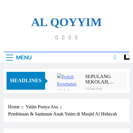
AL QOYYIM
Yayasan Al Qoyyim Sukoharjo
MENU
SEPULANG
HEADLINES
SEKOLAH,
ABDUL
13 Jam Ago
HARUS
Panen Membawa
JALANI
Berkah, Pak Mardi
OPERASI
Rutin Tunaikan Zakat
Home
Yatim Punya Asa
1 Minggu Ago
Pertanian
Pembinaan & Santunan Anak Yatim di Masjid Al Hidayah
Bu Darmini
Meneruskan Mimpi
yang Ditinggalkan
1 Minggu Ago
Suaminya