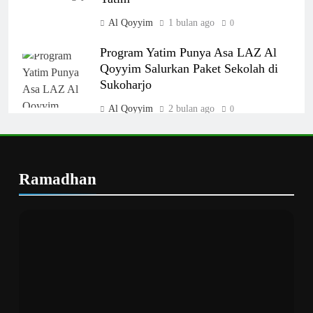
Al Qoyyim
1 bulan ago
0
Program Yatim Punya Asa LAZ Al
Qoyyim Salurkan Paket Sekolah di
Sukoharjo
Al Qoyyim
2 bulan ago
0
Bekal Dunia Akhirat: Pembinaan
Rutin Yatim Al Qoyyim Perkuat
Karakter 20 Anak Binaan
Ramadhan
Al Qoyyim
4 bulan ago
0
Ramadan Ceriakan Yatim 6: Belanja
Gratis untuk 15 Adik Yatim di Butaru
Al Qoyyim
5 bulan ago
0