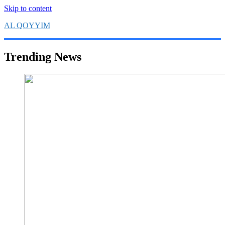
Skip to content
AL QOYYIM
Yayasan Al Qoyyim Sukoharjo
Trending News