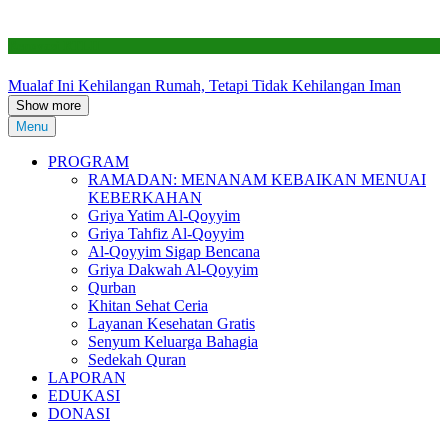
Renovasi RTLH
Mualaf Ini Kehilangan Rumah, Tetapi Tidak Kehilangan Iman
Show more
Menu
PROGRAM
RAMADAN: MENANAM KEBAIKAN MENUAI
KEBERKAHAN
Griya Yatim Al-Qoyyim
Griya Tahfiz Al-Qoyyim
Al-Qoyyim Sigap Bencana
Griya Dakwah Al-Qoyyim
Qurban
Khitan Sehat Ceria
Layanan Kesehatan Gratis
Senyum Keluarga Bahagia
Sedekah Quran
LAPORAN
EDUKASI
DONASI