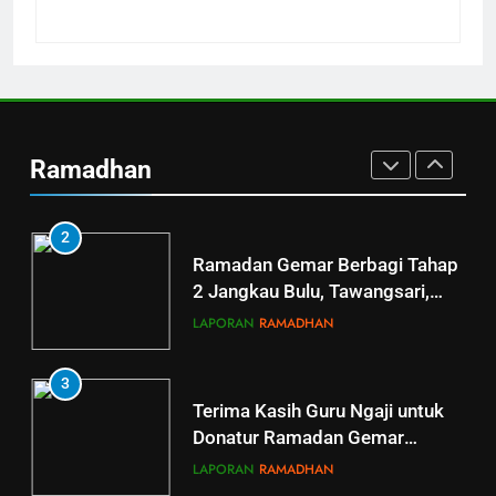
Penyaluran Apresiasi Marbot
dan Guru Ngaji LAZ Al Qoyyim
Tahap 4 di Nguter
LAPORAN
RAMADHAN
2
Ramadan Gemar Berbagi Tahap
Ramadhan
2 Jangkau Bulu, Tawangsari,
Baki, Kartosuro
LAPORAN
RAMADHAN
3
Terima Kasih Guru Ngaji untuk
Donatur Ramadan Gemar
Berbagi
LAPORAN
RAMADHAN
4
Donasi Al-Qur’an, Alat Ibadah
Siap Basuh Luka Penyintas Aceh