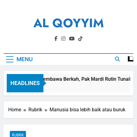
Skip
to
AL QOYYIM
content
Yayasan Al Qoyyim Sukoharjo
MENU
Panen Membawa Berkah, Pak Mardi Rutin Tunaikan Z
HEADLINES
5 Hari Ago
Home
Rubrik
Manusia bisa lebih baik atau buruk
RUBRIK