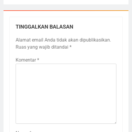
TINGGALKAN BALASAN
Alamat email Anda tidak akan dipublikasikan.
Ruas yang wajib ditandai
*
Komentar
*
3
Terima Kasih Guru Ngaji untuk
Donatur Ramadan Gemar
Berbagi
LAPORAN
RAMADHAN