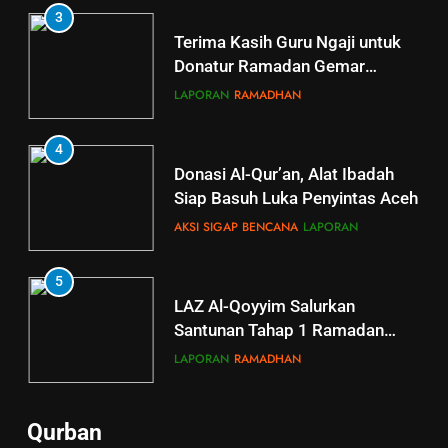
3
Terima Kasih Guru Ngaji untuk
Donatur Ramadan Gemar
Berbagi
LAPORAN
RAMADHAN
4
Donasi Al-Qur’an, Alat Ibadah
Siap Basuh Luka Penyintas Aceh
AKSI SIGAP BENCANA
LAPORAN
5
5
LAZ Al-Qoyyim Salurkan
Tahsin Griya Tahfidz Al-Qoyyim:
Santunan Tahap 1 Ramadan
Semangat Bapak-Bapak
Gemar Berbagi
Menjaga Kalam Ilahi di Tengah
LAPORAN
RAMADHAN
GRIYA TAHFIDZ
LAPORAN
Puasa
6
6
Qurban
GRIYA TAHFIDZ AL-QOYYIM