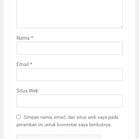
Nama
3
*
Terima Kasih Guru Ngaji untuk
Donatur Ramadan Gemar
Berbagi
LAPORAN
RAMADHAN
Email
*
4
Donasi Al-Qur’an, Alat Ibadah
Situs Web
Siap Basuh Luka Penyintas Aceh
AKSI SIGAP BENCANA
LAPORAN
Simpan nama, email, dan situs web saya pada
5
peramban ini untuk komentar saya berikutnya.
LAZ Al-Qoyyim Salurkan
Santunan Tahap 1 Ramadan