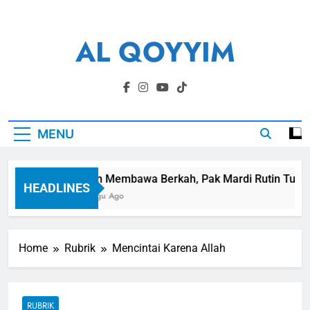
Skip
to
AL QOYYIM
content
Yayasan Al Qoyyim Sukoharjo
MENU
Panen Membawa Berkah, Pak Mardi Rutin Tunaikan
HEADLINES
1 Minggu Ago
Home
Rubrik
Mencintai Karena Allah
RUBRIK