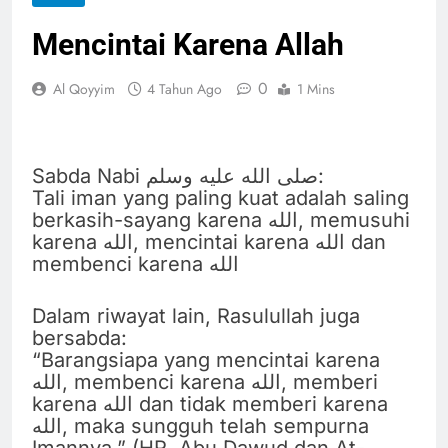
Mencintai Karena Allah
0
Al Qoyyim
4 Tahun Ago
1 Mins
Sabda Nabi صلى الله عليه وسلم:
Tali iman yang paling kuat adalah saling
berkasih-sayang karena الله, memusuhi
karena الله, mencintai karena الله dan
membenci karena الله
Dalam riwayat lain, Rasulullah juga
bersabda:
“Barangsiapa yang mencintai karena
الله, membenci karena الله, memberi
karena الله dan tidak memberi karena
الله, maka sungguh telah sempurna
Imannya.” (HR. Abu Dawud dan At-