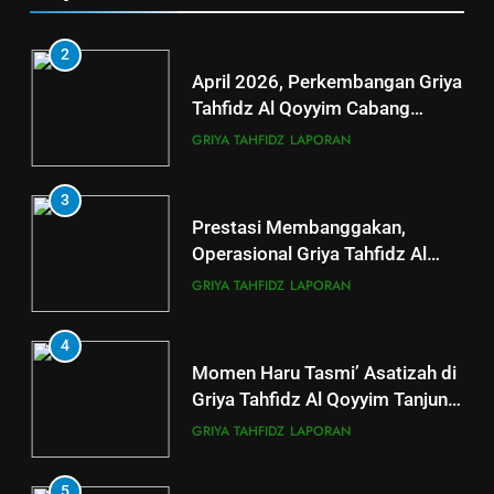
4
2
Donasi Al-Qur’an, Alat Ibadah
April 2026, Perkembangan Griya
Siap Basuh Luka Penyintas Aceh
Tahfidz Al Qoyyim Cabang
Tanjung Capai 124 Santri Aktif
AKSI SIGAP BENCANA
LAPORAN
GRIYA TAHFIDZ
LAPORAN
5
3
LAZ Al-Qoyyim Salurkan
Prestasi Membanggakan,
Santunan Tahap 1 Ramadan
Operasional Griya Tahfidz Al
Gemar Berbagi
Qoyyim Cetak Santri Khatam Al-
LAPORAN
RAMADHAN
GRIYA TAHFIDZ
LAPORAN
Quran 5 Kali
6
4
Momen Haru Tasmi’ Asatizah di
Berkah dengan bayar fidyah
Griya Tahfidz Al Qoyyim Tanjung
RAMADHAN
di Tengah Hujan Ramadan
GRIYA TAHFIDZ
LAPORAN
5